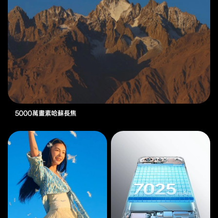
5000萬畫素哈蘇長焦