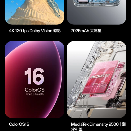
4K 120 fps Dolby Vision 錄影
7025mAh 大電量
ColorOS16
MediaTek Dimensity 9500 | 潮
汐引擎