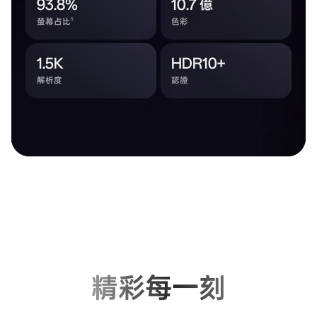
93.8%
10.7 億
5
螢幕占比
色彩
1.5K
HDR10+
解析度
認證
精彩每一刻