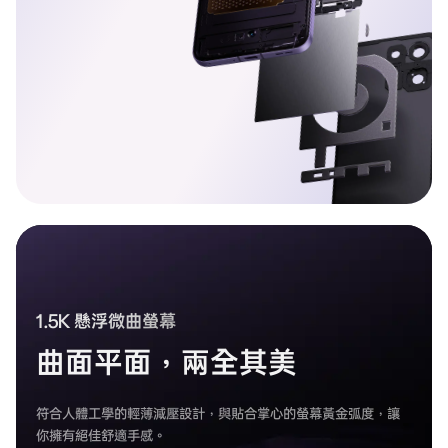
1.5K 懸浮微曲螢幕
曲面平面，兩全其美
符合人體工學的輕薄減壓設計，與貼合掌心的螢幕黃金弧度，讓
你擁有絕佳舒適手感。