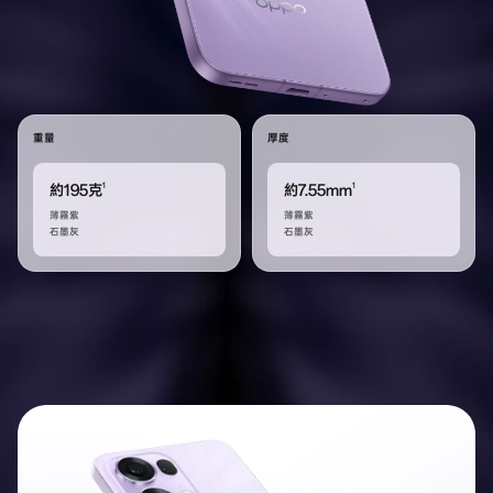
重量
厚度
1
1
約195克
約7.55mm
薄霧紫
薄霧紫
石墨灰
石墨灰