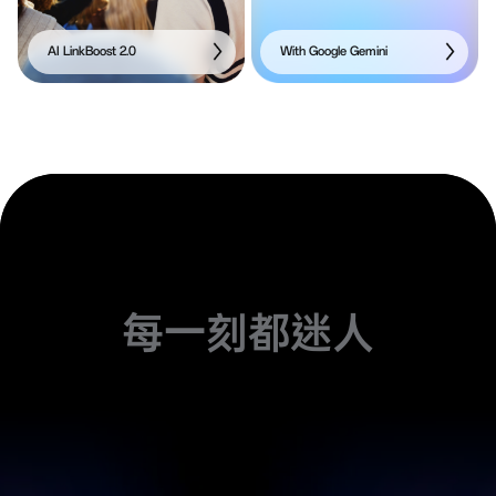
AI LinkBoost 2.0
With Google Gemini
每一刻都迷人