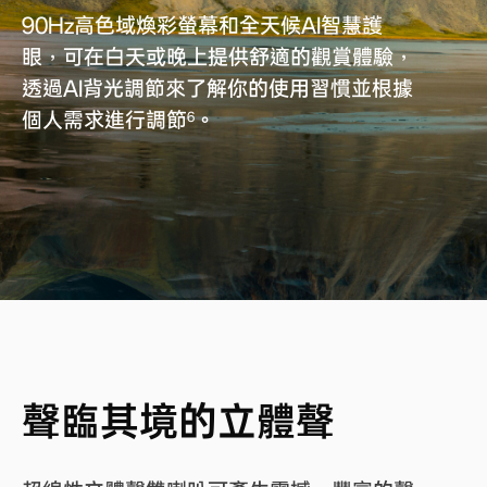
90Hz高色域煥彩螢幕和全天候AI智慧護
眼，可在白天或晚上提供舒適的觀賞體驗，
透過AI背光調節來了解你的使用習慣並根據
個人需求進行調節
。
6
聲臨其境的
立體聲