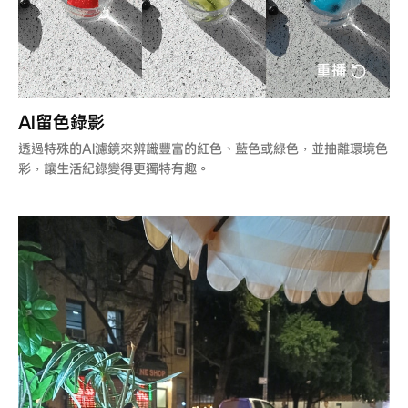
重播
AI留色錄影
透過特殊的AI濾鏡來辨識豐富的紅色、藍色或綠色，並抽離環境色
彩，讓生活紀錄變得更獨特有趣。