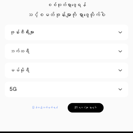
စစ်ထုတ်ရှာဖွေရန်
သင့်စမတ်ဖုန်းမျာကို ရှာဖွေလိုက်ပါ
ဖုန်းစီးရီးများ
ဘက်ထရီ
မမ်မိုရီ
5G
ပြန်လည်သတ်မှတ်ရန်
21 ရလဒ်များ ရှာဖွေပါ