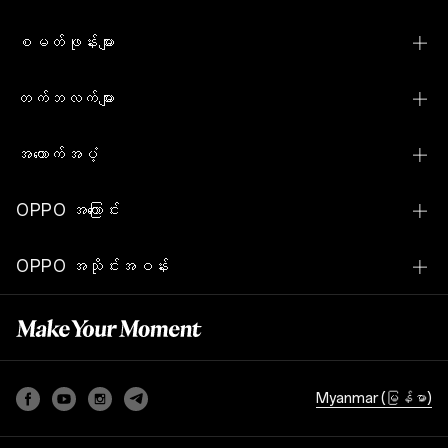
စမတ်ဖုန်းများ
OPPO Reno15 Pro Max 5G
တက်ဘလက်များ
OPPO Reno15 5G
OPPO Pad SE
အထောက်အပံ့
OPPO Reno15 F 5G
OPPO Pad Neo
ဆက်သွယ်ရန်
OPPO Reno14 Pro 5G
OPPO အကြောင်း
OPPO Watch S
သုံးစွဲသူဝန်ဆောင်မှုစင်တာ
OPPO Reno14 5G
ကျွန်ုပ်တို့၏အကြောင်း
OPPO Watch
OPPO အသိုင်းအဝန်း
ဆော့(ဖ်)ဝဲမြှင့်တင်ခြင်း
OPPO Reno14 F 5G
ရှာဖွေခြင်း
OPPO Enco Buds2
OPPO အသိုင်းအဝန်း
Warranty စစ်ဆေးခြင်း
OPPO Reno13 5G
OPPO Enco Buds
အပိုပစ္စည်းစစ်ဆေးခြင်း
OPPO Reno13 F
Security Response စင်တာ
OPPO A6
Myanmar (မြန်မာ)
အာမခံမူဝါဒ
OPPO A6c