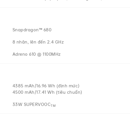
Snapdragon™ 680
8 nhân, lên đến 2.4 GHz
Adreno 610 @ 1100MHz
4385 mAh/16.96 Wh (định mức)
4500 mAh/17.41 Wh (tiêu chuẩn)
33W SUPERVOOC
TM