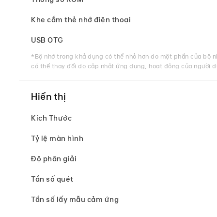
Khe cắm thẻ nhớ điện thoại
USB OTG
*Bộ nhớ trong khả dụng có thể nhỏ hơn do một phần của bộ n
có thể thay đổi do cập nhật ứng dụng, hoạt động của người d
Hiển thị
Kích Thước
Tỷ lệ màn hình
Độ phân giải
Tần số quét
Tần số lấy mẫu cảm ứng