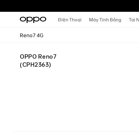
Điện Thoại
Máy Tính Bảng
Tai 
Reno7 4G
OPPO Reno7
(
CPH2363
)