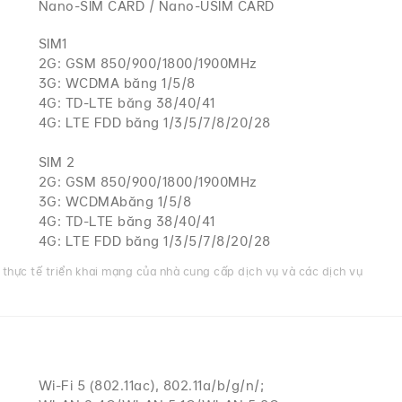
Nano-SIM CARD / Nano-USIM CARD
SIM1
2G: GSM 850/900/1800/1900MHz
3G: WCDMA băng 1/5/8
4G: TD-LTE băng 38/40/41
4G: LTE FDD băng 1/3/5/7/8/20/28
SIM 2
2G: GSM 850/900/1800/1900MHz
3G: WCDMAbăng 1/5/8
4G: TD-LTE băng 38/40/41
4G: LTE FDD băng 1/3/5/7/8/20/28
thực tế triển khai mạng của nhà cung cấp dịch vụ và các dịch vụ
Wi-Fi 5 (802.11ac), 802.11a/b/g/n/;