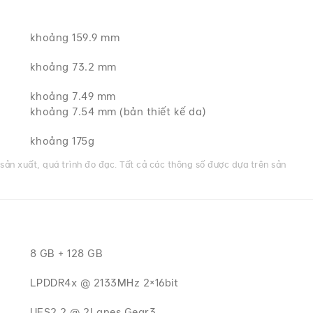
khoảng 159.9 mm
khoảng 73.2 mm
khoảng 7.49 mm
khoảng 7.54 mm (bản thiết kế da)
khoảng 175g
 sản xuất, quá trình đo đạc. Tất cả các thông số được dựa trên sản
8 GB + 128 GB
LPDDR4x @ 2133MHz 2×16bit
UFS2.2 @ 2Lanes Gear3