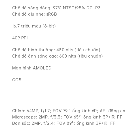
Chế độ sống động: 97% NTSC/95% DCI-P3
Chế độ dịu nhẹ: sRGB
16.7 triệu màu (8-bit)
409 PPI
Chế độ bình thường: 430 nits (tiêu chuẩn)
Chế độ ánh sáng cao: 600 nits (tiêu chuẩn)
Màn hình AMOLED
GG5
Chính: 64MP, f/1.7; FOV 79°; ống kính 6P; AF; động c
Microscope: 2MP, f/3.3; FOV 65°; ống kính 3P+IR; FF
Đơn sắc: 2MP, f/2.4; FOV 89°; ống kính 3P+IR; FF