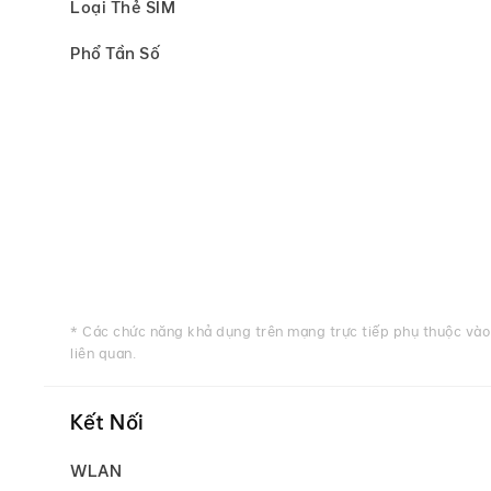
Loại Thẻ SIM
Phổ Tần Số
* Các chức năng khả dụng trên mạng trực tiếp phụ thuộc vào 
liên quan.
Kết Nối
WLAN