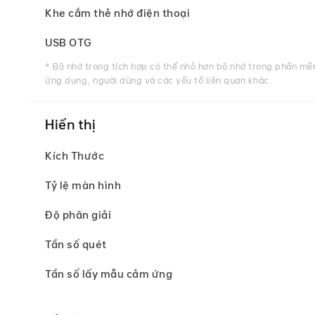
Khe cắm thẻ nhớ điện thoại
USB OTG
* Bộ nhớ trong tích hợp có thể nhỏ hơn bộ nhớ trong phần mềm
ứng dụng, người dùng và các yếu tố liên quan khác.
Hiển thị
Kích Thước
Tỷ lệ màn hình
Độ phân giải
Tần số quét
Tần số lấy mẫu cảm ứng