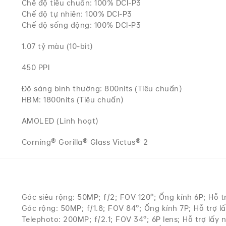
Chế độ tiêu chuẩn: 100% DCI-P3
Chế độ tự nhiên: 100% DCI-P3
Chế độ sống động: 100% DCI-P3
1.07 tỷ màu (10-bit)
450 PPI
Độ sáng bình thường: 800nits (Tiêu chuẩn)
HBM: 1800nits (Tiêu chuẩn)
AMOLED (Linh hoạt)
Corning® Gorilla® Glass Victus® 2
Góc siêu rộng: 50MP; f/2; FOV 120°; Ống kính 6P; Hỗ t
Góc rộng: 50MP; f/1.8; FOV 84°; Ống kính 7P; Hỗ trợ l
Telephoto: 200MP; f/2.1; FOV 34°; 6P lens; Hỗ trợ lấy