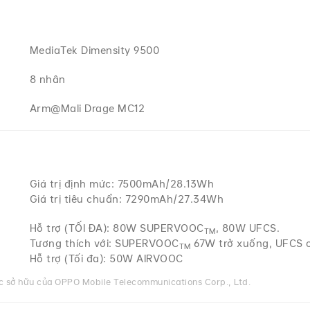
MediaTek Dimensity 9500
8 nhân
Arm@Mali Drage MC12
Giá trị định mức: 7500mAh/28.13Wh
Giá trị tiêu chuẩn: 7290mAh/27.34Wh
Hỗ trợ (TỐI ĐA): 80W SUPERVOOC
, 80W UFCS.
TM
Tương thích với: SUPERVOOC
67W trở xuống, UFCS 
TM
Hỗ trợ (Tối đa): 50W AIRVOOC
c sở hữu của OPPO Mobile Telecommunications Corp., Ltd.