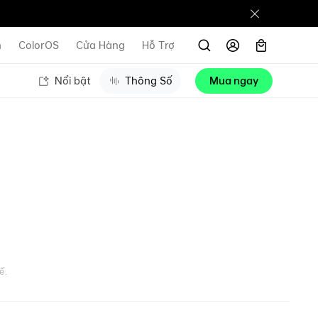
n
ColorOS
Cửa Hàng
Hỗ Trợ
Nổi bật
Thông Số
Mua ngay
ế.