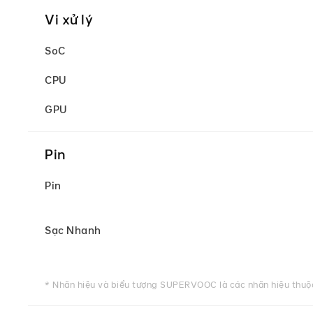
Vi xử lý
SoC
CPU
GPU
Pin
Pin
Sạc Nhanh
* Nhãn hiệu và biểu tượng SUPERVOOC là các nhãn hiệu thuộ