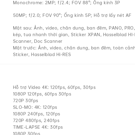
Monochrome: 2MP; f/2.4; FOV 88°; Ống kính 3P
50MP; f/2.0; FOV 90°; Ống kính 5P; Hỗ trợ lấy nét AF
Mặt sau: Ảnh, video, chân dung, ban đêm, PANO, PRO
kép, tua nhanh thời gian, Sticker XPAN, Hasselblad HI
Scanner, Doc Scanner
Mặt trước: Ảnh, video, chân dung, ban đêm, toàn cảnh
Sticker, Hasselblad Hi-RES
Hỗ trợ Video 4K: 120fps, 60fps, 30fps
1080P 120fps, 60fps 30fps
720P 30fps
SLO-MO: 4K: 120fps
1080P 240fps, 120fps
720P 480fps, 240fps
TIME-LAPSE 4K: 30fps
1080P 30fps