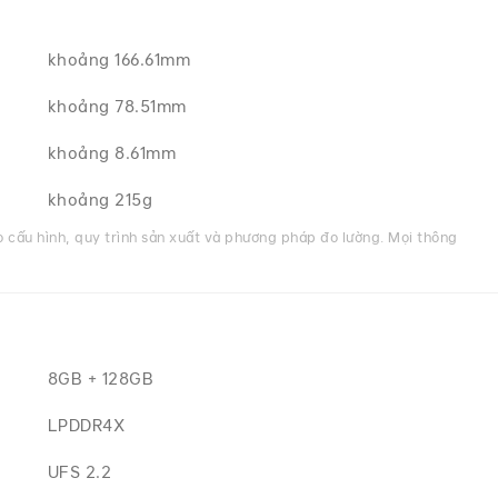
khoảng 166.61mm
khoảng 78.51mm
khoảng 8.61mm
khoảng 215g
o cấu hình, quy trình sản xuất và phương pháp đo lường. Mọi thông
8GB + 128GB
LPDDR4X
UFS 2.2