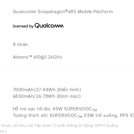
Qualcomm Snapdragon®685 Mobile Platform
8 nhân
Adreno™ 610@1.26GHz
7000mAh/27.44Wh (Điển hình)
6830mAh/26.78Wh (Định mức)
Hỗ trợ sạc tối đa: 45W SUPERVOOC
TM
Tương thích với: SUPERVOOC
33W trở xuống, PPS 3
TM
u thuộc sở hữu của Tập đoàn Truyền thông Di động OPPO Quảng
d.).