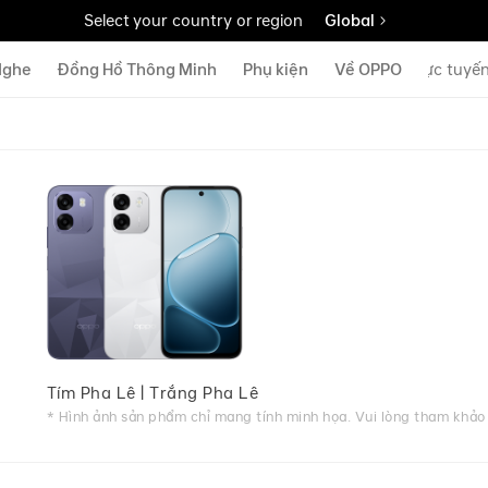
Select your country or region
Global
Nghe
Đồng Hồ Thông Minh
Phụ kiện
Cửa hàng trực tuyế
Về OPPO
Tím Pha Lê | Trắng Pha Lê
* Hình ảnh sản phẩm chỉ mang tính minh họa. Vui lòng tham khảo