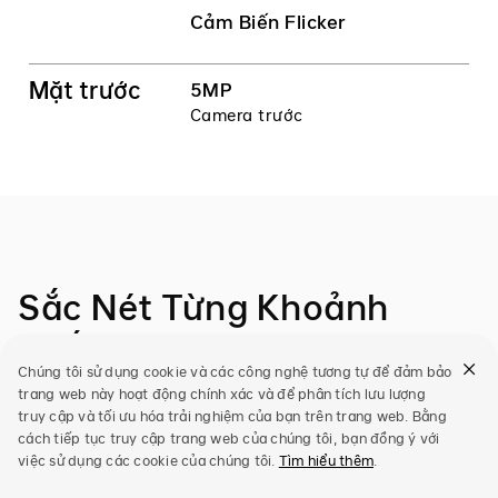
Cảm Biến Flicker
Mặt trước
5MP
Camera trước
Sắc Nét Từng Khoảnh
Khắc
Chúng tôi sử dụng cookie và các công nghệ tương tự để đảm bảo
trang web này hoạt động chính xác và để phân tích lưu lượng
Camera Siêu Nét 50MP trang bị sẵn chế độ mặc
truy cập và tối ưu hóa trải nghiệm của bạn trên trang web. Bằng
định 12.5MP, cho phép lưu lại mọi kỷ niệm sắc nét
cách tiếp tục truy cập trang web của chúng tôi, bạn đồng ý với
bất ngờ mà vẫn tối ưu hiệu quả cho không gian
việc sử dụng các cookie của chúng tôi.
Tìm hiểu thêm
.
lưu trữ. Bạn muốn bắt trọn mọi chi tiết với độ