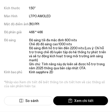
Kích thước
1.50''

Màn Hình
LTPO AMOLED

Mật độ điểm ảnh
310 PPI

Độ phân giải
466 * 466

Độ sáng
Độ sáng tối đa mặc định 600 nits

Chế độ độ sáng cao 1000 nits

Độ sáng đỉnh hỗ trợ lên đến 2200 nits (Lưu ý: Chỉ hỗ 
trợ trong chế độ luyện tập do hệ thống tự phát triển 
và sẽ tự động kích hoạt trong môi trường ánh sáng 
mạnh)

Ghi chú: Tính năng này dự kiến sẽ được hỗ trợ trong 
năm 2025 thông qua bản cập nhật OTA.
Kính bao phủ
Kính sapphire 2D
*Nhấp vào Xem chi tiết để biết thông tin chi tiết hơn về các thông số
của sản phẩm hiện tại.
So sánh
Xem chi tiết