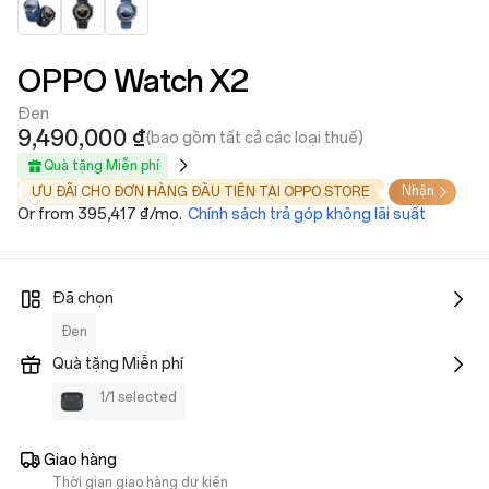
OPPO Watch X2
Đen
9,490,000 ₫
(bao gồm tất cả các loại thuế)
Quà tặng Miễn phí
Nhận
ƯU ĐÃI CHO ĐƠN HÀNG ĐẦU TIÊN TẠI OPPO STORE
Or from 395,417 ₫/mo.
Chính sách trả góp không lãi suất
Đã chọn
Đen
Quà tặng Miễn phí
1/1 selected
Giao hàng
Thời gian giao hàng dự kiến