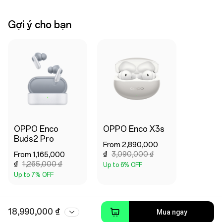
Gợi ý cho bạn
OPPO Enco
OPPO Enco X3s
Buds2 Pro
From 2,890,000
₫
3,090,000 ₫
From 1,165,000
₫
1,265,000 ₫
Up to 6% OFF
Up to 7% OFF
18,990,000 ₫
Mua ngay