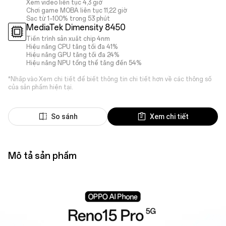
Xem video liên tục 4,3 giờ
Chơi game MOBA liên tục 11,22 giờ
Sạc từ 1–100% trong 53 phút
MediaTek Dimensity 8450
Tiến trình sản xuất chip 4nm
Hiệu năng CPU tăng tối đa 41%
Hiệu năng GPU tăng tối đa 24%
Hiệu năng NPU tổng thể tăng đến 54%
*Nhấp vào Xem chi tiết để biết thông tin chi tiết hơn về các thông số
của sản phẩm hiện tại.
So sánh
Xem chi tiết
Mô tả sản phẩm