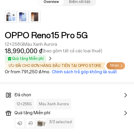
Overview
Điểm nổi bật
OPPO Reno15 Pro 5G
12+256G
Màu Xanh Aurora
18,990,000 ₫
(bao gồm tất cả các loại thuế)
Quà tặng Miễn phí
Nhận
ƯU ĐÃI CHO ĐƠN HÀNG ĐẦU TIÊN TẠI OPPO STORE
Or from 791,250 ₫/mo.
Chính sách trả góp không lãi suất
Đã chọn
12+256G
Màu Xanh Aurora
Quà tặng Miễn phí
3/3 selected