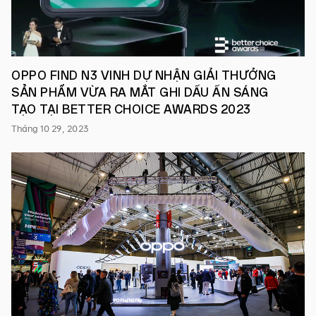
dự
nhận
được
giải
thưởng
cho
hạng
OPPO FIND N3 VINH DỰ NHẬN GIẢI THƯỞNG
mục
SẢN PHẨM VỪA RA MẮT GHI DẤU ẤN SÁNG
Văn
TẠO TẠI BETTER CHOICE AWARDS 2023
hóa
doanh
Tháng 10 29, 2023
nghiệp.
Chương
trình
Vietnam
Excellence
2021
do
Anphabe
tổ
chức,
phối
hợp
cùng
Phòng
Thương
mại