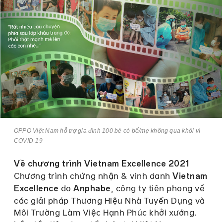
OPPO Việt Nam hỗ trợ gia đình 100 bé có bố/mẹ không qua khỏi vì
COVID-19
Về chương trình Vietnam Excellence 2021
Chương trình chứng nhận & vinh danh
Vietnam
do
, công ty tiên phong về
Excellence
Anphabe
các giải pháp Thương Hiệu Nhà Tuyển Dụng và
Môi Trường Làm Việc Hạnh Phúc khởi xướng.