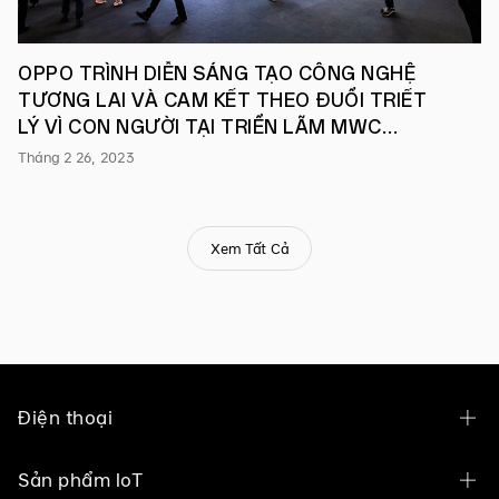
và
Công
nghiệp
Việt
OPPO TRÌNH DIỄN SÁNG TẠO CÔNG NGHỆ
Nam
TƯƠNG LAI VÀ CAM KẾT THEO ĐUỔI TRIẾT
(VCCI),
LÝ VÌ CON NGƯỜI TẠI TRIỂN LÃM MWC
Hiệp
hội
BARCELONA 2023
Tháng 2 26, 2023
Thương
mại
Hoa
Kỳ
tại
Xem Tất Cả
Việt
Nam
(AmCham),
Hiệp
hội
Thương
mại
châu
Âu
Điện thoại
tại
Việt
Nam
OPPO Find N6
Sản phẩm IoT
(EuroCham)