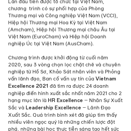
Lần đầu tiên được tổ chức tại Việt Nam,
chương trình có sự phối hợp của Phòng
Thương mại và Công nghiệp Việt Nam (VCCI),
Hiệp hội Thương mại Hoa Kỳ tại Việt Nam
(Amcham), Hiệp hội Thương mại châu Âu tại
Việt Nam (EuroCham) và Hiệp hội Doanh
nghiệp Úc tại Việt Nam (AusCham).
Chương trình được khởi động từ cuối năm
2020, sau 3 vòng chọn lọc chặt chẽ và chuyên
nghiệp từ Hồ Sơ, Khảo Sát nhân viên và Phỏng
vấn lãnh đạo, Ban cố vấn uy tín của
Vietnam
đã tìm ra được 24 doanh
Excellence 2021
nghiệp điển hình xuất sắc nhất năm 2021 cho 2
hạng mục lớn là
– Nhân Sự Xuất
HR Excellence
Sắc và
– Lãnh Đạo
Leadership Excellence
Xuất Sắc. Quá trình bình xét đã giúp tìm thấy
nhiều viên ngọc quý là những chiến lược đột
phá, những bài học thực tiễn sáng tạo hết sức