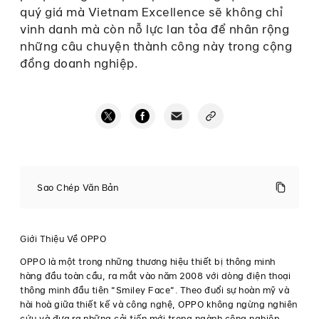
quý giá mà Vietnam Excellence sẽ không chỉ
vinh danh mà còn nỗ lực lan tỏa để nhân rộng
những câu chuyện thành công này trong cộng
đồng doanh nghiệp.
OPPO
Việt
Sao Chép Văn Bản
Nam
đạt
Giải
thưởng
Giới Thiệu Về OPPO
Văn
hóa
OPPO là một trong những thương hiệu thiết bị thông minh
doanh
hàng đầu toàn cầu, ra mắt vào năm 2008 với dòng điện thoại
nghiệp
thông minh đầu tiên “Smiley Face”. Theo đuổi sự hoàn mỹ và
tại
hài hoà giữa thiết kế và công nghệ, OPPO không ngừng nghiên
chương
trình
cứu và đưa ra những cải tiến mới trong ngành công nghiệp