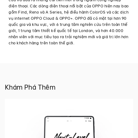
Chứng
điện thoại. Các dòng điện thoại nổi bật của OPPO hiện nay bao
nhận
gồm Find, Reno và A Series, hệ điều hành ColorOS và các dịch
Vietnam
Câu
vụ internet OPPO Cloud & OPPO+. OPPO đã có mặt tại hơn 90
Excellence
quốc gia và khu vực, với 6 trung tâm nghiên cứu trên toàn thế
chuyện
2021
giới, 1 trung tâm thiết kế quốc tế tại London, và hơn 40.000
·
nhân viên với mục tiêu tạo ra trải nghiệm mới và giá trị lớn hơn
Tháng
Việt
cho khách hàng trên toàn thế giới.
10 28,
Nam,
ngày
2021
28
tháng
10
năm
2021
–
Khám Phá Thêm
Ban
tổ
chức
giải
thưởng
có
uy
tín
Anphabe
đã