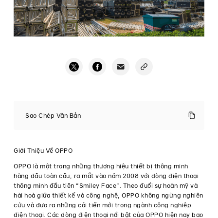
Thư
xin
Sao Chép Văn Bản
lỗi
từ
OPPO
Việt
Báo
Giới Thiệu Về OPPO
Nam
chí
·
OPPO là một trong những thương hiệu thiết bị thông minh
Tháng
hàng đầu toàn cầu, ra mắt vào năm 2008 với dòng điện thoại
Thư
7 28,
thông minh đầu tiên “Smiley Face”. Theo đuổi sự hoàn mỹ và
2020
hài hoà giữa thiết kế và công nghệ, OPPO không ngừng nghiên
xin
cứu và đưa ra những cải tiến mới trong ngành công nghiệp
lỗi
điện thoại. Các dòng điện thoại nổi bật của OPPO hiện nay bao