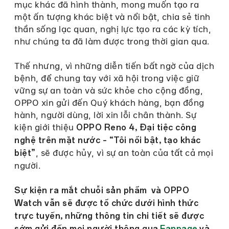
mục khác đã hình thành, mong muốn tạo ra
một ấn tượng khác biệt và nổi bật, chia sẻ tinh
thần sống lạc quan, nghị lực tạo ra các kỳ tích,
như chúng ta đã làm được trong thời gian qua.
Thế nhưng, vì những diễn tiến bất ngờ của dịch
bệnh, để chung tay với xã hội trong việc giữ
vững sự an toàn và sức khỏe cho cộng đồng,
OPPO xin gửi đến Quý khách hàng, bạn đồng
hành, người dùng, lời xin lỗi chân thành. Sự
kiện giới thiệu
OPPO Reno 4, Đại tiệc công
nghệ trên mặt nước – “Tôi nổi bật, tạo khác
, sẽ được hủy, vì sự an toàn của tất cả mọi
biệt”
người.
Sự kiện ra mắt chuỗi sản phẩm
và OPPO
Watch vẫn sẽ được tổ chức dưới hình thức
trực tuyến, những thông tin chi tiết sẽ được
sớm gửi đến mọi người thông qua
Fanpage
và