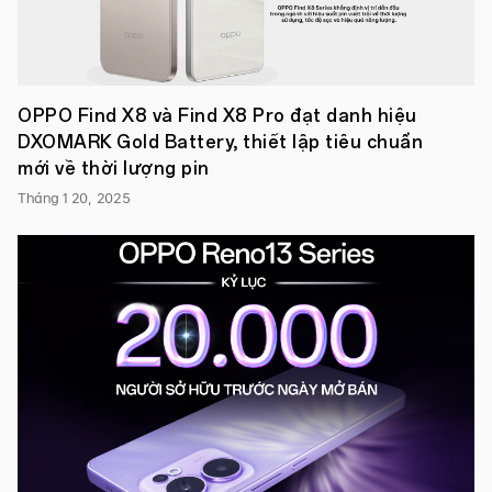
đã
được
tiếp
thêm
sức
mạnh
OPPO Find X8 và Find X8 Pro đạt danh hiệu
để
DXOMARK Gold Battery, thiết lập tiêu chuẩn
vững
vàng
mới về thời lượng pin
trong
việc
Tháng 1 20, 2025
phát
triển
công
nghệ,
tạo
nên
những
sản
phẩm
nổi
bật
và
mang
đến
cho