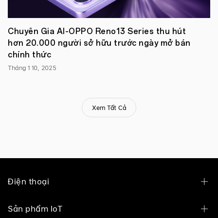
người
dùng
những
trải
Chuyên Gia AI-OPPO Reno13 Series thu hút
nghiệm
hơn 20.000 người sở hữu trước ngày mở bán
vượt
trội
chính thức
nhất.
Tháng 1 10, 2025
Như
một
lời
cám
ơn
Xem Tất Cả
được
cụ
thể
hóa,
một
khẳng
định
nỗ
lực
Điện thoại
vì
người
dùng,
OPPO Find N6
Sản phẩm IoT
một
sự