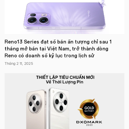
chân
thành
vì
sự
đồng
hành,
ủng
hộ
Reno13 Series đạt số bán ấn tượng chỉ sau 1
quý
tháng mở bán tại Việt Nam, trở thành dòng
giá
của
Reno có doanh số kỷ lục trong lịch sử
các
bạn
Tháng 2 11, 2025
trong
thời
điểm
khó
khăn
chung
của
đất
nước.
Nhờ
có
bạn,
OPPO