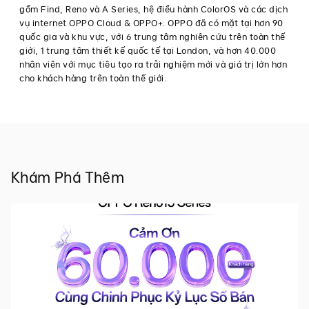
gồm Find, Reno và A Series, hệ điều hành ColorOS và các dịch
từ
vụ internet OPPO Cloud & OPPO+. OPPO đã có mặt tại hơn 90
quốc gia và khu vực, với 6 trung tâm nghiên cứu trên toàn thế
OPPO
giới, 1 trung tâm thiết kế quốc tế tại London, và hơn 40.000
Việt
nhân viên với mục tiêu tạo ra trải nghiệm mới và giá trị lớn hơn
cho khách hàng trên toàn thế giới.
Nam
Thân
gửi
Quý
khách
hàng
và
Khám Phá Thêm
những
người
bạn
của
OPPO
,
Đầu
tiên,
OPPO
bày
tỏ
lòng
biết
ơn