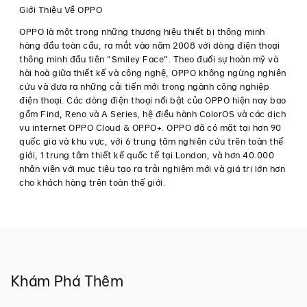
dấu
Giới Thiệu Về OPPO
cột
mốc
OPPO là một trong những thương hiệu thiết bị thông minh
ấn
hàng đầu toàn cầu, ra mắt vào năm 2008 với dòng điện thoại
tượng
thông minh đầu tiên “Smiley Face”. Theo đuổi sự hoàn mỹ và
khi
hài hoà giữa thiết kế và công nghệ, OPPO không ngừng nghiên
lần
đầu
cứu và đưa ra những cải tiến mới trong ngành công nghiệp
bước
điện thoại. Các dòng điện thoại nổi bật của OPPO hiện nay bao
chân
gồm Find, Reno và A Series, hệ điều hành ColorOS và các dịch
vào
vụ internet OPPO Cloud & OPPO+. OPPO đã có mặt tại hơn 90
thị
quốc gia và khu vực, với 6 trung tâm nghiên cứu trên toàn thế
trường
điện
giới, 1 trung tâm thiết kế quốc tế tại London, và hơn 40.000
thoại
nhân viên với mục tiêu tạo ra trải nghiệm mới và giá trị lớn hơn
Báo
gập
cho khách hàng trên toàn thế giới.
chí
·
Tháng
TP.HCM,
4 07,
ngày
2023
08
tháng
04
năm
Khám Phá Thêm
2023
-
Hôm