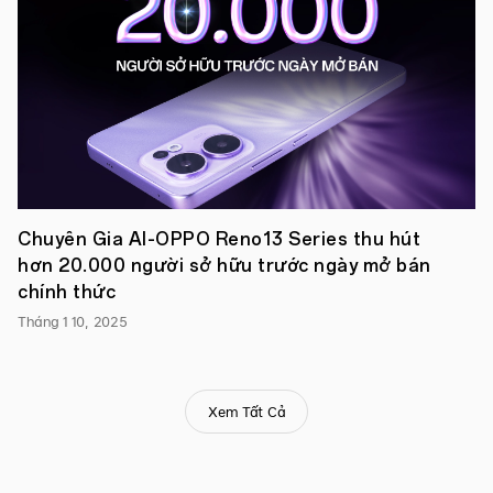
đặt
trước,
Find
N2
Flip
phiên
bản
Tím
Sương
đã
đón
nhận
sự
Chuyên Gia AI-OPPO Reno13 Series thu hút
quan
hơn 20.000 người sở hữu trước ngày mở bán
tâm
lớn
chính thức
từ
Tháng 1 10, 2025
người
dùng
Việt
khi
được
Xem Tất Cả
hơn
70%
khách
hàng
lựa