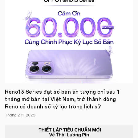
nay,
OPPO
Find
N2
Flip
chính
thức
mở
bán
tại
thị
trường
Việt
Nam
.
Ngay
từ
lần
Reno13 Series đạt số bán ấn tượng chỉ sau 1
đầu
tháng mở bán tại Việt Nam, trở thành dòng
tiên
tham
Reno có doanh số kỷ lục trong lịch sử
gia
vào
Tháng 2 11, 2025
thị
trường
điện
thoại