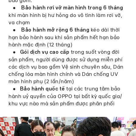
bao gồm:
●
Bảo hành rơi vỡ màn hình trong 6 tháng
khi màn hình bị hư hỏng do vô tình làm rơi vỡ,
va chạm
●
kéo dài thời
Bảo hành mở rộng 6 tháng
hạn bảo hành sau khi sản phẩm hết hạn bảo
hành mặc định (12 tháng)
●
trong suốt vòng đời
Gói dịch vụ cao cấp
sản phẩm, người dùng được sử dụng miễn phí
các dịch vụ bao gồm Vệ sinh chuyên sâu, Dán
chống lóa màn hình chính và Dán chống UV
màn hình phụ (2 lần/năm)
●
tại các trung tâm bảo
Bảo hành quốc tế
hành uỷ quyền của OPPO tại bất kỳ quốc gia/
khu vực nào mà sản phẩm được phân phối