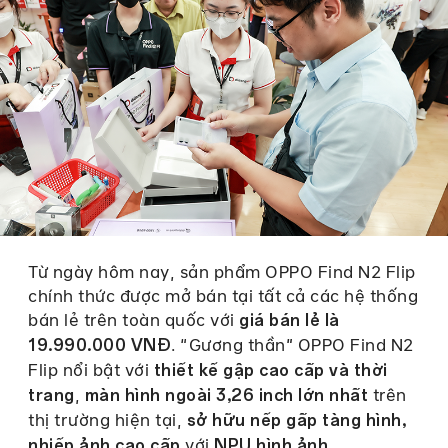
Từ ngày hôm nay, sản phẩm OPPO Find N2 Flip
chính thức được mở bán tại tất cả các hệ thống
bán lẻ trên toàn quốc với
giá bán lẻ là
.
“Gương thần" OPPO Find N2
19.990.000 VNĐ
Flip nổi bật với
thiết kế gập cao cấp và thời
,
trên
trang
màn hình ngoài 3,26 inch lớn nhất
thị trường hiện tại,
sở hữu nếp gấp tàng hình,
với
nhiếp ảnh cao cấp
NPU hình ảnh