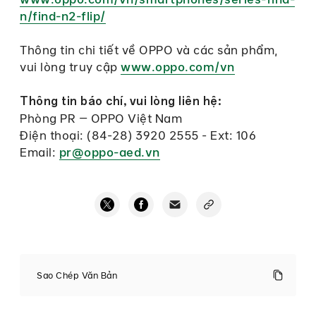
n/find-n2-flip/
Thông tin chi tiết về OPPO và các sản phẩm,
vui lòng truy cập
www.oppo.com/vn
Thông tin báo chí, vui lòng liên hệ:
Phòng PR – OPPO Việt Nam
Điện thoại: (84-28) 3920 2555 - Ext: 106
Email:
pr@oppo-aed.vn
OPPO
Find
Sao Chép Văn Bản
N2
Flip
đánh