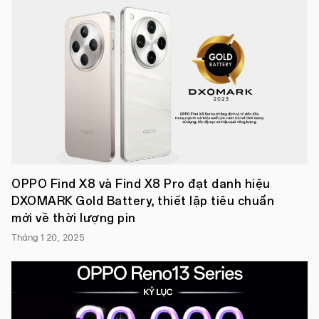
gập,
sản
phẩm
đã
đánh
dấu
một
cột
mốc
mới
đầy
ấn
tượng
cho
OPPO
OPPO Find X8 và Find X8 Pro đạt danh hiệu
tại
DXOMARK Gold Battery, thiết lập tiêu chuẩn
Việt
Nam.
mới về thời lượng pin
Chỉ
sau
Tháng 1 20, 2025
vài
ngày
bắt
đầu
chương
trình