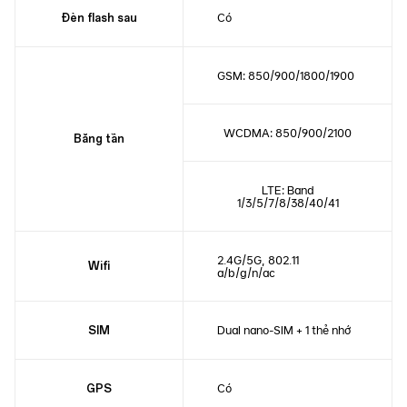
Có
Đèn flash sau
GSM: 850/900/1800/1900
WCDMA: 850/900/2100
Băng tần
LTE: Band
1/3/5/7/8/38/40/41
2.4G/5G, 802.11
Wifi
a/b/g/n/ac
Dual nano-SIM + 1 thẻ nhớ
SIM
Có
GPS