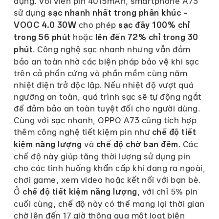
dụng. Với viên pin 4015mAh, smartphone A73
sử dụng
sạc nhanh nhất trong phân khúc –
cho phép
VOOC 4.0 30W
sạc đầy 100% chỉ
hoặc
trong 56 phút
lên đến 72% chỉ trong 30
. Công nghệ sạc nhanh nhưng vẫn đảm
phút
bảo an toàn nhờ các biện pháp bảo vệ khi sạc
trên cả phần cứng và phần mềm cùng năm
nhiệt điện trở độc lập. Nếu nhiệt độ vượt quá
ngưỡng an toàn, quá trình sạc sẽ tự động ngắt
để đảm bảo an toàn tuyệt đối cho người dùng.
Cùng với sạc nhanh, OPPO A73 cũng tích hợp
thêm công nghệ tiết kiệm pin như
chế độ tiết
và
. Các
kiệm năng lượng
chế độ chờ ban đêm
chế độ này giúp tăng thời lượng sử dụng pin
cho các tình huống khẩn cấp khi đang ra ngoài,
chơi game, xem video hoặc kết nối với bạn bè.
Ở
, với chỉ 5% pin
chế độ tiết kiệm năng lượng
cuối cùng, chế độ này có thể mang lại thời gian
chờ lên đến 17 giờ thông qua một loạt biện