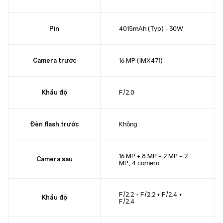
4015mAh (Typ) - 30W
Pin
16 MP (IMX471)
Camera trước
F/2.0
Khẩu độ
Không
Đèn flash trước
16 MP + 8 MP + 2 MP + 2
Camera sau
MP, 4 camera
F/2.2 + F/2.2 + F/2.4 +
Khẩu độ
F/2.4