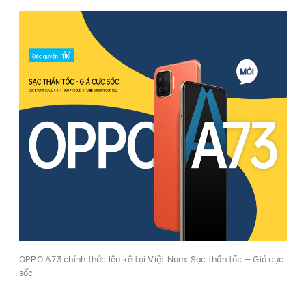
OPPO A73 chính thức lên kệ tại Việt Nam: Sạc thần tốc – Giá cực
sốc