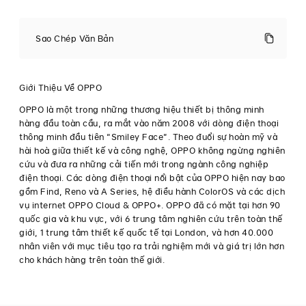
OPPO
A73
Sao Chép Văn Bản
chính
thức
lên
kệ
Giới Thiệu Về OPPO
tại
Việt
OPPO là một trong những thương hiệu thiết bị thông minh
Nam:
hàng đầu toàn cầu, ra mắt vào năm 2008 với dòng điện thoại
Sạc
thông minh đầu tiên “Smiley Face”. Theo đuổi sự hoàn mỹ và
thần
hài hoà giữa thiết kế và công nghệ, OPPO không ngừng nghiên
tốc
–
cứu và đưa ra những cải tiến mới trong ngành công nghiệp
Giá
điện thoại. Các dòng điện thoại nổi bật của OPPO hiện nay bao
cực
Báo
gồm Find, Reno và A Series, hệ điều hành ColorOS và các dịch
sốc
chí
·
vụ internet OPPO Cloud & OPPO+. OPPO đã có mặt tại hơn 90
quốc gia và khu vực, với 6 trung tâm nghiên cứu trên toàn thế
Tháng
●
giới, 1 trung tâm thiết kế quốc tế tại London, và hơn 40.000
11 03,
OPPO
nhân viên với mục tiêu tạo ra trải nghiệm mới và giá trị lớn hơn
2020
chính
cho khách hàng trên toàn thế giới.
thức
giới
thiệu
sản