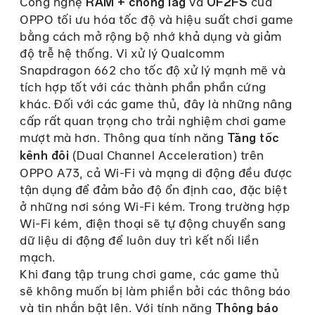
Công nghệ
và
của
RAM + chống lag
OF2FS
OPPO tối ưu hóa tốc độ và hiệu suất chơi game
bằng cách mở rộng bộ nhớ khả dụng và giảm
độ trễ hệ thống. Vi xử lý Qualcomm
Snapdragon 662 cho tốc độ xử lý mạnh mẽ và
tích hợp tốt với các thành phần phần cứng
khác. Đối với các game thủ, đây là những nâng
cấp rất quan trọng cho trải nghiệm chơi game
mượt mà hơn. Thông qua tính năng
Tăng tốc
(Dual Channel Acceleration) trên
kênh đôi
OPPO A73, cả Wi-Fi và mạng di động đều được
tận dụng để đảm bảo độ ổn định cao, đặc biệt
ở những nơi sóng Wi-Fi kém. Trong trường hợp
Wi-Fi kém, điện thoại sẽ tự động chuyển sang
dữ liệu di động để luôn duy trì kết nối liền
mạch.
Khi đang tập trung chơi game, các game thủ
sẽ không muốn bị làm phiền bởi các thông báo
và tin nhắn bật lên. Với tính năng
Thông báo