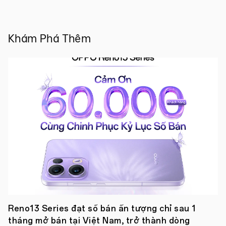
phẩm
A73
tại
thị
Khám Phá Thêm
trường
Việt
Nam
với
hai
phiên
bản
sắc
màu
Cam
Nổi
Bật
và
Xanh
Thời
Thượng
cùng
giá
bán
4.990.000
Reno13 Series đạt số bán ấn tượng chỉ sau 1
đồng.
tháng mở bán tại Việt Nam, trở thành dòng
●