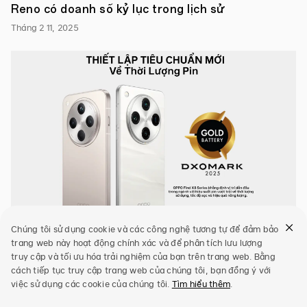
Sản
Reno có doanh số kỷ lục trong lịch sử
phẩm
được
Tháng 2 11, 2025
mở
bán
từ
ngày
03/11,
độc
quyền
trên
trang
thương
mại
điện
tử
Tiki
cùng
ưu
đãi
Chúng tôi sử dụng cookie và các công nghệ tương tự để đảm bảo
hấp
trang web này hoạt động chính xác và để phân tích lưu lượng
dẫn
OPPO Find X8 và Find X8 Pro đạt danh hiệu
truy cập và tối ưu hóa trải nghiệm của bạn trên trang web. Bằng
lên
DXOMARK Gold Battery, thiết lập tiêu chuẩn
cách tiếp tục truy cập trang web của chúng tôi, bạn đồng ý với
đến
500.000
việc sử dụng các cookie của chúng tôi.
Tìm hiểu thêm
.
mới về thời lượng pin
VNĐ
từ
Tháng 1 20, 2025