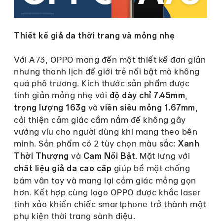
Thiết kế giả da thời trang và mỏng nhẹ
Với A73, OPPO mang đến một thiết kế đơn giản
nhưng thanh lịch để giới trẻ nổi bật mà không
quá phô trương. Kích thước sản phẩm được
tinh giản mỏng nhẹ với
,
độ dày chỉ 7.45mm
và
,
trọng lượng 163g
viền siêu mỏng 1.67mm
cải thiện cảm giác cầm nắm để không gây
vướng víu cho người dùng khi mang theo bên
mình. Sản phẩm có 2 tùy chọn màu sắc:
Xanh
và
. Mặt lưng với
Thời Thượng
Cam Nổi Bật
giúp
bề mặt chống
chất liệu giả da cao cấp
bám vân tay và mang lại cảm giác mỏng gọn
hơn. Kết hợp cùng logo OPPO được khắc laser
tinh xảo khiến chiếc smartphone trở thành một
phụ kiện thời trang sành điệu.