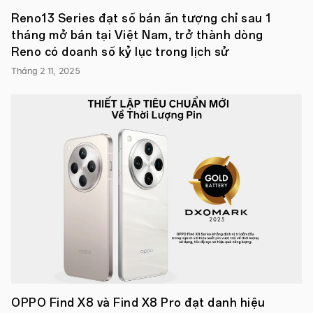
Nam:
Reno13 Series đạt số bán ấn tượng chỉ sau 1
Xanh
tháng mở bán tại Việt Nam, trở thành dòng
Đam
Mê
Reno có doanh số kỷ lục trong lịch sử
và
Bạc
Tháng 2 11, 2025
Phá
Cách
cùng
giá
bán
không
đổi
3.690.000
VNĐ.
●
Hai
phiên
bản
màu
mới
A12
sẽ
được
mở
OPPO Find X8 và Find X8 Pro đạt danh hiệu
bán