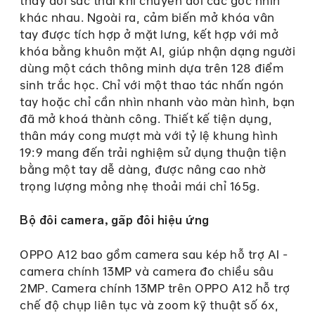
thay đổi sắc thái khi chuyển đổi các góc nhìn
khác nhau. Ngoài ra, cảm biến mở khóa vân
tay được tích hợp ở mặt lưng, kết hợp với mở
khóa bằng khuôn mặt AI, giúp nhận dạng người
dùng một cách thông minh dựa trên 128 điểm
sinh trắc học. Chỉ với một thao tác nhấn ngón
tay hoặc chỉ cần nhìn nhanh vào màn hình, bạn
đã mở khoá thành công. Thiết kế tiện dụng,
thân máy cong mượt mà với tỷ lệ khung hình
19:9 mang đến trải nghiệm sử dụng thuận tiện
bằng một tay dễ dàng, được nâng cao nhờ
trọng lượng mỏng nhẹ thoải mái chỉ 165g.
Bộ đôi camera, gấp đôi hiệu ứng
OPPO A12 bao gồm camera sau kép hỗ trợ AI -
camera chính 13MP và camera đo chiều sâu
2MP. Camera chính 13MP trên OPPO A12 hỗ trợ
chế độ chụp liên tục và zoom kỹ thuật số 6x,