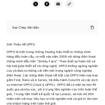
OPPO
A12
Sao Chép Văn Bản
ra
mắt
màu
mới,
Giới Thiệu Về OPPO
độc
quyền
OPPO là một trong những thương hiệu thiết bị thông minh
trên
hàng đầu toàn cầu, ra mắt vào năm 2008 với dòng điện thoại
Lazada
thông minh đầu tiên “Smiley Face”. Theo đuổi sự hoàn mỹ và
nhân
hài hoà giữa thiết kế và công nghệ, OPPO không ngừng nghiên
ngày
Phụ
cứu và đưa ra những cải tiến mới trong ngành công nghiệp
Nữ
điện thoại. Các dòng điện thoại nổi bật của OPPO hiện nay bao
Việt
gồm Find, Reno và A Series, hệ điều hành ColorOS và các dịch
Nam
vụ internet OPPO Cloud & OPPO+. OPPO đã có mặt tại hơn 90
20/10:
quốc gia và khu vực, với 6 trung tâm nghiên cứu trên toàn thế
Tặng
ngàn
giới, 1 trung tâm thiết kế quốc tế tại London, và hơn 40.000
deal,
nhân viên với mục tiêu tạo ra trải nghiệm mới và giá trị lớn hơn
đến
cho khách hàng trên toàn thế giới.