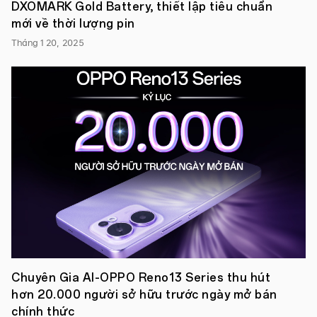
DXOMARK Gold Battery, thiết lập tiêu chuẩn
độc
quyền
mới về thời lượng pin
trên
trang
Tháng 1 20, 2025
thương
mại
điện
tử
Lazada
với
giá
bán
hấp
dẫn
chỉ
2.840.000
VNĐ,
duy
nhất
vào
ngày
20/10/2020.
Việt
Chuyên Gia AI-OPPO Reno13 Series thu hút
Nam,
hơn 20.000 người sở hữu trước ngày mở bán
ngày
19
chính thức