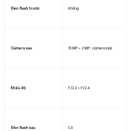
Không
Đèn flash trước
13 MP + 2 MP, camera kép
Camera sau
F/2.2 + F/2.4
Khẩu độ
Có
Đèn flash sau