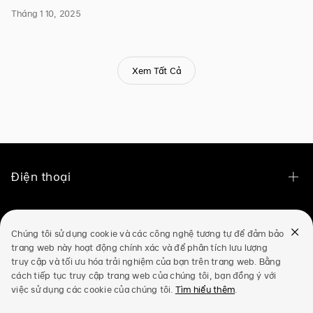
tháng
Tháng 1 10, 2025
10
năm
2020
–
Nhân
Xem Tất Cả
dịp
ngày
Phụ
nữ
Việt
Nam
20/10,
OPPO
Việt
Điện thoại
Nam
ra
mắt
OPPO Find N6
Sản phẩm IoT
hai
phiên
Chúng tôi sử dụng cookie và các công nghệ tương tự để đảm bảo
OPPO Find X9 Ultra
bản
trang web này hoạt động chính xác và để phân tích lưu lượng
OPPO Pad 5 Phiên Bản Màn Hình Nhám
màu
Mua ở đâu
truy cập và tối ưu hóa trải nghiệm của bạn trên trang web. Bằng
OPPO Find X9s
mới
của
cách tiếp tục truy cập trang web của chúng tôi, bạn đồng ý với
OPPO Pad 3 Phiên Bản Màn Hình Nhám
sản
Thế Giới Di Động
việc sử dụng các cookie của chúng tôi.
Tìm hiểu thêm
.
OPPO Find X9 Pro
Hỗ trợ
phẩm
OPPO Pad 3 Pro
A12