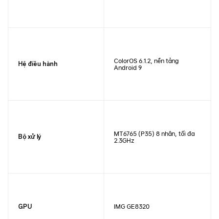
ColorOS 6.1.2, nền tảng
Hệ điều hành
Android 9
MT6765 (P35) 8 nhân, tối đa
Bộ xử lý
2.3GHz
IMG GE8320
GPU