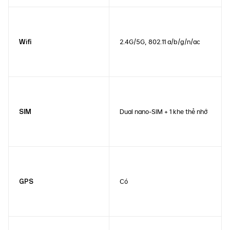
2.4G/5G, 802.11 a/b/g/n/ac
Wifi
Dual nano-SIM + 1 khe thẻ nhớ
SIM
Có
GPS