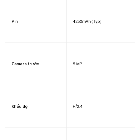
4230mAh (Typ)
Pin
5 MP
Camera trước
F/2.4
Khẩu độ