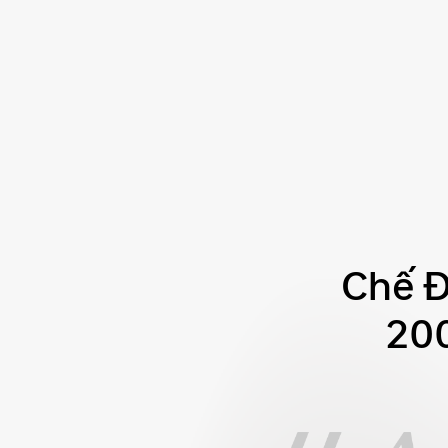
Chế Đ
200