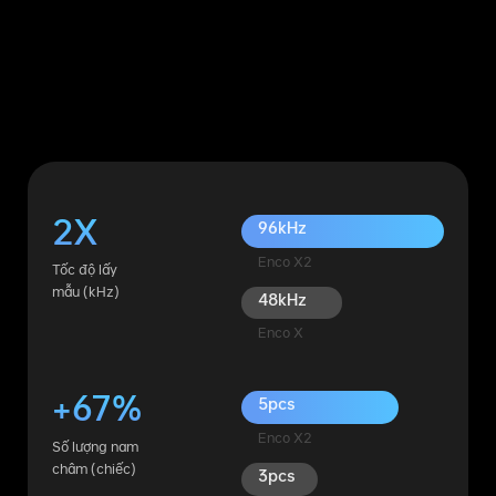
2X
96kHz
Enco X2
Tốc độ lấy
mẫu (kHz)
48kHz
Enco X
+67%
5pcs
Enco X2
Số lượng nam
châm (chiếc)
3pcs