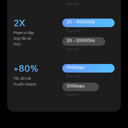
Enco X
2X
20～40000Hz
Enco X2
Phạm vi đáp
ứng tần số
20～20000Hz
(Hz)
Enco X
+80%
900kbps
Enco X2
Tốc độ mã
truyền (kbps)
500kbps
Enco X