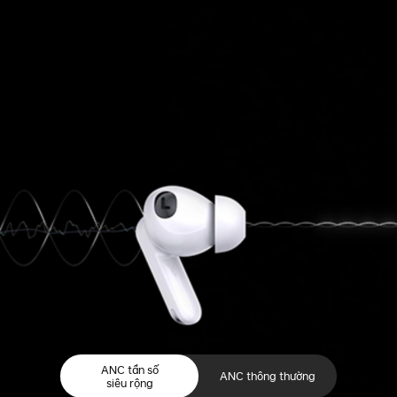
ANC tần số
ANC thông thường
siêu rộng