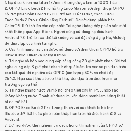
1. Bộ điều khiển mạ titan 12.4mm không được làm từ 100% titan.
2. OPPO Enco Buds2 Pro hỗ trợ Enco Master với điện thoại OPPO
hỗ trợ phiên bản ColorOS 11.0 trở lên. Để cài đặt, chọn "OPPO
Enco Buds 2 Pro > Chức năng Earbud". Người dùng phiên bản
ColorOS 11.0 trở lên cần cập nhật Tai nghe không dây phiên bản mới
nhất thông qua App Store. Người dùng sử dụng hệ điều hành
Android 7.0 trở lên có thể tải xuống và cài đặt ứng dụng HeyMelody
để thiết lập cấu hình tai nghe.
3. Các tính năng này cần được sử dụng với điện thoại OPPO hỗ trợ
Dirac Audio Tuner và Dolby Atmos.
4. Tai nghe và hộp sạc cung cấp tổng cộng 38 giờ phát nhạc. Chỉ tai
nghe cung cấp 8 giờ phát nhạc. Kết quả kiểm tra sạc và pin dựa trên
các kết quả thí nghiệm của OPPO (âm lượng 50% và nhiệt độ
25°C). Hiệu suất thực tế có thể thay đổi dựa trên điều kiện môi
trường sạc cụ thể.
5. Tai nghe kháng nước và mồ hôi theo tiêu chuẩn IP55, hộp sạc
không kháng nước. Tránh sử dụng khi vận động mạnh làm hỏng thiết
bị do mồ hôi.
6. OPPO Enco Buds2 Pro tương thích với các thiết bị hỗ trợ
Bluetooth® 5.3 hoặc phiên bản thấp hơn trên hệ điều hành iOS và
Android.
7. Dữ liệu được thử nghiệm tại các phòng thí nghiệm của OPPO với