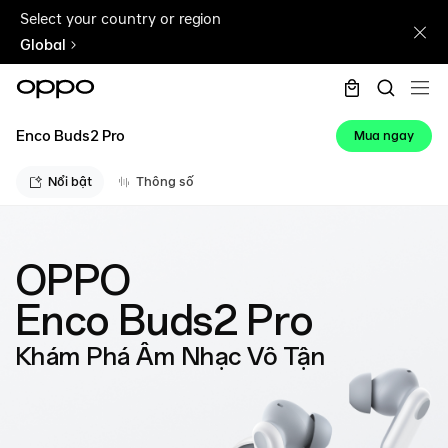
Select your country or region
Global
Enco Buds2 Pro
Mua ngay
Nổi bật
Thông số
OPPO
Enco Buds2 Pro
Khám Phá Âm Nhạc Vô Tận