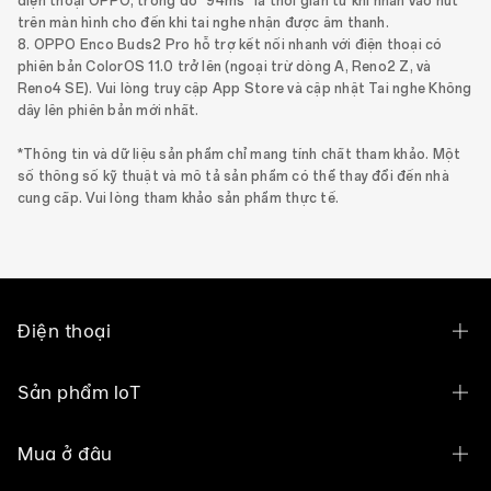
điện thoại OPPO, trong đó "94ms" là thời gian từ khi nhấn vào nút
trên màn hình cho đến khi tai nghe nhận được âm thanh.
8. OPPO Enco Buds2 Pro hỗ trợ kết nối nhanh với điện thoại có
phiên bản ColorOS 11.0 trở lên (ngoại trừ dòng A, Reno2 Z, và
Reno4 SE). Vui lòng truy cập App Store và cập nhật Tai nghe Không
dây lên phiên bản mới nhất.
*Thông tin và dữ liệu sản phẩm chỉ mang tính chất tham khảo. Một
số thông số kỹ thuật và mô tả sản phẩm có thể thay đổi đến nhà
cung cấp. Vui lòng tham khảo sản phẩm thực tế.
Điện thoại
OPPO Find N6
Sản phẩm IoT
OPPO Find X9 Ultra
OPPO Pad 5 Phiên Bản Màn Hình Nhám
Mua ở đâu
OPPO Find X9s
OPPO Pad 3 Phiên Bản Màn Hình Nhám