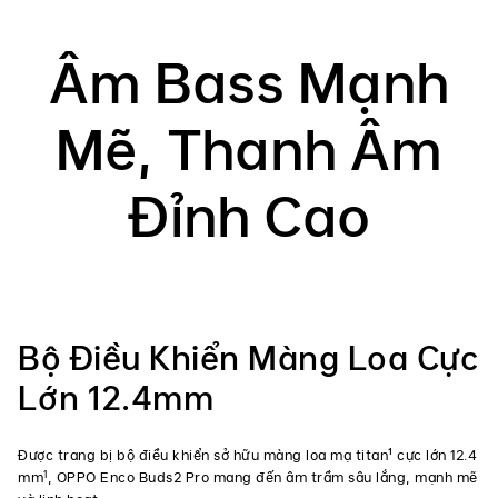
Âm Bass Mạnh
Mẽ, Thanh Âm
Đỉnh Cao
Bộ Điều Khiển Màng Loa Cực
Lớn 12.4mm
Được trang bị bộ điều khiển sở hữu màng loa mạ titan¹ cực lớn 12.4
1
mm
, OPPO Enco Buds2 Pro mang đến âm trầm sâu lắng, mạnh mẽ