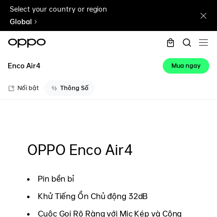
Select your country or region
Global
Enco Air4
Mua ngay
Nổi bật
Thông Số
OPPO Enco Air4
Pin bền bỉ
Khử Tiếng Ồn Chủ động 32dB
Cuộc Gọi Rõ Ràng với Mic Kép và Công