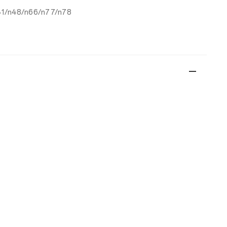
41/n48/n66/n77/n78