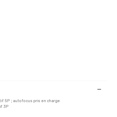
ctif 5P ; autofocus pris en charge
if 3P