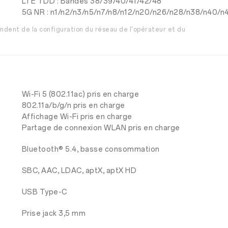
LTE TDD : Bandes 38/39/40/41/42/48
5G NR : n1/n2/n3/n5/n7/n8/n12/n20/n26/n28/n38/n40/n
endent de la configuration du réseau de l'opérateur et du
Wi-Fi 5 (802.11ac) pris en charge
802.11a/b/g/n pris en charge
Affichage Wi-Fi pris en charge
Partage de connexion WLAN pris en charge
Bluetooth® 5.4, basse consommation
SBC, AAC, LDAC, aptX, aptX HD
USB Type-C
Prise jack 3,5 mm