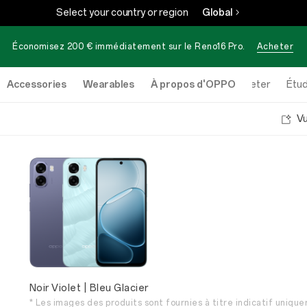
Select your country or region
Global
Économisez 200 € immédiatement sur le
Reno16 Pro
.
Acheter
Accessories
Wearables
À propos d'OPPO
Acheter
Étud
V
Noir Violet | Bleu Glacier
* Les images des produits sont fournies à titre indicatif unique