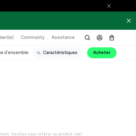
iant(e)
Community
Assistance
ue d'ensemble
Caractéristiques
Acheter
ment. Veuillez vous référer au produit réel.