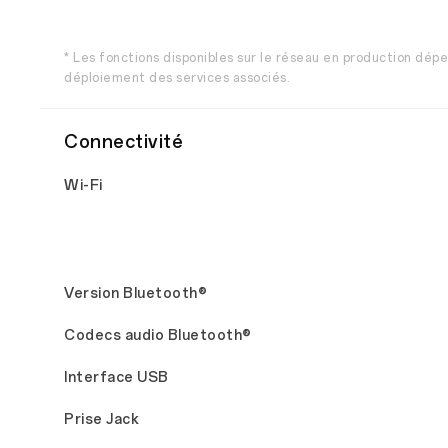
* Les fonctions disponibles sur le réseau en production dép
déploiement des services associés.
Connectivité
Wi-Fi
Version Bluetooth®
Codecs audio Bluetooth®
Interface USB
Prise Jack