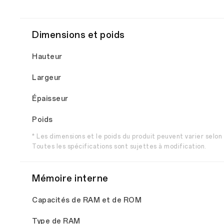
Dimensions et poids
Hauteur
Largeur
Épaisseur
Poids
* Les dimensions et le poids du produit peuvent varier selon 
Toutes les spécifications sont sujettes à modification.
Mémoire interne
Capacités de RAM et de ROM
Type de RAM