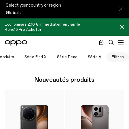
Select your country or region
Global
Économisez 200 € immédiatement sur le
Reno16 Pro
.
Acheter
roduits
Série Find X
Série Reno
Série A
Filtres
Nouveautés produits