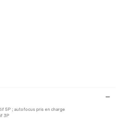
ctif 5P ; autofocus pris en charge
if 3P