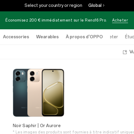
Select your country or region
Global
Économisez 200 € immédiatement sur le
Reno16 Pro
.
Acheter
Accessories
Wearables
À propos d'OPPO
Acheter
Étud
V
Noir Saphir | Or Aurore
* Les images des produits sont fournies à titre indicatif unique