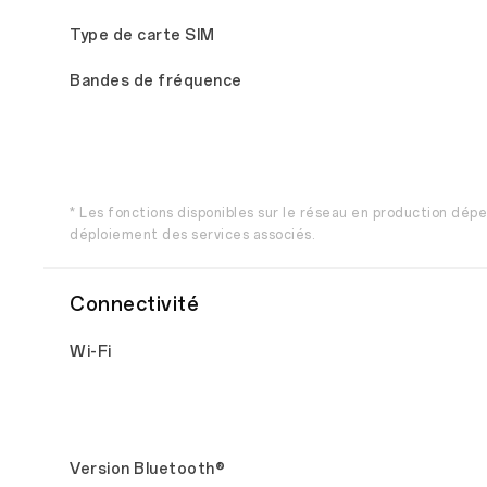
Type de carte SIM
Bandes de fréquence
* Les fonctions disponibles sur le réseau en production dép
déploiement des services associés.
Connectivité
Wi-Fi
Version Bluetooth®