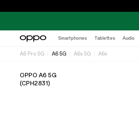
Smartphones
Tablettes
Audio
A6 Pro 5G
A6 5G
A6x 5G
A6x
OPPO A6 5G
(
CPH2831
)