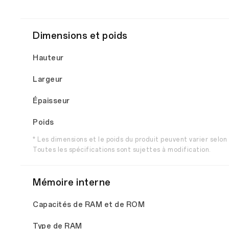
Dimensions et poids
Hauteur
Largeur
Épaisseur
Poids
* Les dimensions et le poids du produit peuvent varier selon 
Toutes les spécifications sont sujettes à modification.
Mémoire interne
Capacités de RAM et de ROM
Type de RAM