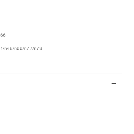
/66
41/n48/n66/n77/n78