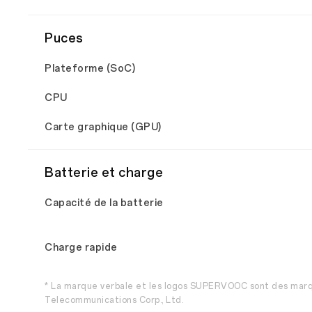
Puces
Plateforme (SoC)
CPU
Carte graphique (GPU)
Batterie et charge
Capacité de la batterie
Charge rapide
* La marque verbale et les logos SUPERVOOC sont des ma
Telecommunications Corp., Ltd.