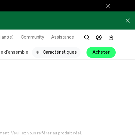
iant(e)
Community
Assistance
ue d'ensemble
Caractéristiques
Acheter
ment. Veuillez vous référer au produit réel.