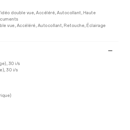
, Vidéo double vue, Accéléré, Autocollant, Haute
documents
uble vue, Accéléré, Autocollant, Retouche, Éclairage
e), 30 i/s
), 30 i/s
rique)
e