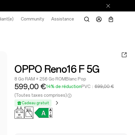
iant(e)
Community
Assistance
OPPO Reno16 F 5G
8 Go RAM + 256 Go ROM
Blanc Pop
599,00 €
14% de réduction
PVC：
699,00 €
(Toutes taxes comprises)
Cadeau gratuit