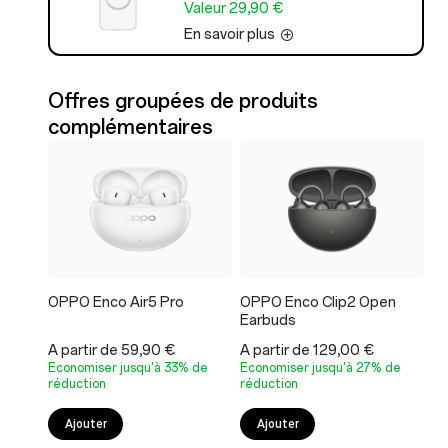
Valeur 29,90 €
En savoir plus
Offres groupées de produits
complémentaires
OPPO Enco Air5 Pro
OPPO Enco Clip2 Open
OP
Earbuds
A partir de 59,90 €
A partir de 129,00 €
A 
Economiser jusqu'à 33% de
Economiser jusqu'à 27% de
Ec
réduction
réduction
ré
Ajouter
Ajouter