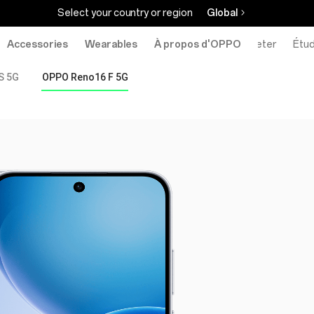
Select your country or region
Global
Accessories
Wearables
À propos d'OPPO
Acheter
Étud
S 5G
OPPO Reno16 F 5G