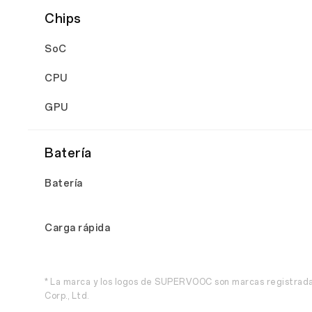
Chips
SoC
CPU
GPU
Batería
Batería
Carga rápida
* La marca y los logos de SUPERVOOC son marcas registra
Corp., Ltd.