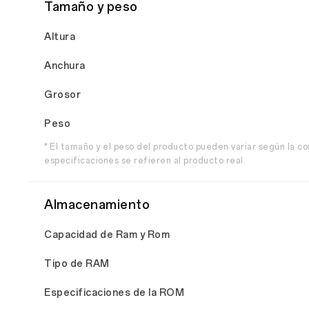
Tamaño y peso
Altura
Anchura
Grosor
Peso
* El tamaño y el peso del producto pueden variar según la co
especificaciones se refieren al producto real.
Almacenamiento
Capacidad de Ram y Rom
Tipo de RAM
Especificaciones de la ROM