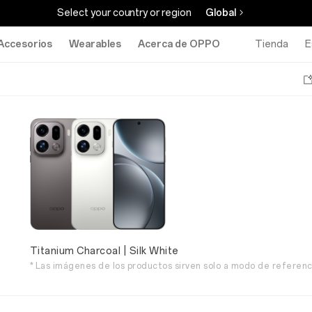
Select your country or region
Global
Accesorios
Wearables
Acerca de OPPO
Tienda
E
Titanium Charcoal | Silk White
* Las imágenes de los productos sirven solo a modo de referenci