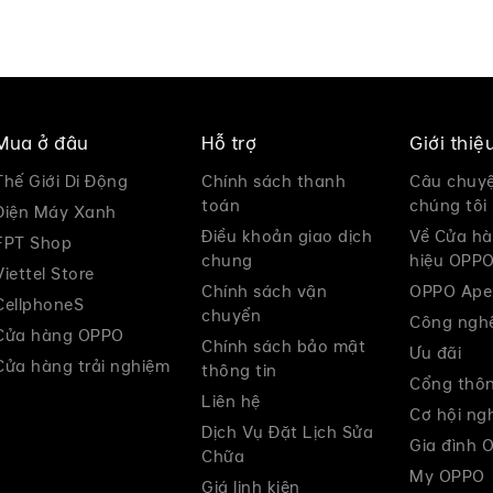
Mua ở đâu
Hỗ trợ
Giới thi
Thế Giới Di Động
Chính sách thanh
Câu chuy
toán
chúng tôi
Điện Máy Xanh
Điều khoản giao dịch
Về Cửa h
FPT Shop
chung
hiệu OPP
Viettel Store
Chính sách vận
OPPO Ape
CellphoneS
chuyển
Công ngh
Cửa hàng OPPO
Chính sách bảo mật
Ưu đãi
Cửa hàng trải nghiệm
thông tin
Cổng thôn
Liên hệ
Cơ hội ng
Dịch Vụ Đặt Lịch Sửa
Gia đình 
Chữa
My OPPO
Giá linh kiện