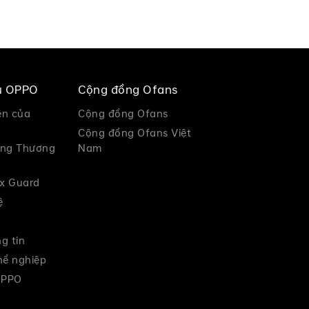
ệu OPPO
Cộng đồng Ofans
ện của
Cộng đồng Ofans
Cộng đồng Ofans Việt
àng Thương
Nam
O
x Guard
ệ
g tin
hề nghiệp
OPPO