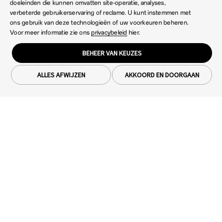
doeleinden die kunnen omvatten site-operatie, analyses,
verbeterde gebruikerservaring of reclame. U kunt instemmen met
ons gebruik van deze technologieën of uw voorkeuren beheren.
Voor meer informatie zie ons
privacybeleid
hier.
BEHEER VAN KEUZES
*3D experience is for reference only. Please refer to the actual product.
ALLES AFWIJZEN
AKKOORD EN DOORGAAN
Adjust angle
Fold
Moonlit
Purple
Smartphones
OPPO Find X9 Ultra
IoT Products
OPPO Find X9 Pro
OPPO Pad 5
Exclusive Offers
OPPO Find X9