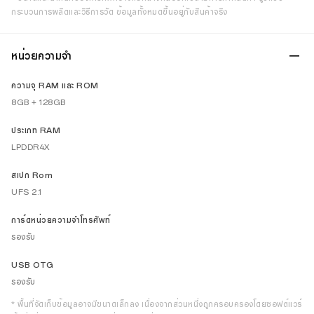
กระบวนการผลิตและวิธีการวัด ข้อมูลทั้งหมดขึ้นอยู่กับสินค้าจริง
หน่วยความจำ
ความจุ RAM และ ROM
8GB + 128GB
ประเภท RAM
LPDDR4X
สเปก Rom
UFS 2.1
การ์ดหน่วยความจำโทรศัพท์
รองรับ
USB OTG
รองรับ
* พื้นที่จัดเก็บข้อมูลอาจมีขนาดเล็กลง เนื่องจากส่วนหนึ่งถูกครอบครองโดยซอฟต์แวร์