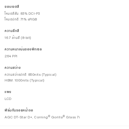
ขอบเขตสี
โหมดสีสัน: 83% DCI-P3
โหมดปกติ: 71% sRGB
ความลึกสี
16.7 ล้านสี (8-bit)
ความหนาแน่นของพิกเซล
264 PPI
ความสว่าง
ความสว่างปกติ: 850nits (Typical)
HBM: 1000nits (Typical)
แผง
LCD
ฟิล์มกันรอยหน้าจอ
®
®
AGC DT-Star D+, Corning
Gorilla
Glass 7i