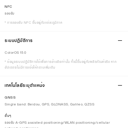
NFC
รองรับ
* การรองรับ NFC ขึ้นอยู่กับแต่ละภูมิภาค
ระบบปฎิบัติการ
ColorOS 15.0
* ข้อมูลระบบปฏิบัติการใช้เพื่อการอ้างอิงเท่านั้น ทั้งนี้ขึ้นอยู่กับผลิตภัณฑ์จริง หาก
อัปเดตจะไม่มีการแจ้งให้ทราบเพิ่มเติม
เทคโนโลยีระบุตำแหน่ง
GNSS
Single band: Beidou, GPS, GLONASS, Galileo, QZSS
อื่นๆ
รองรับ A-GPS assisted positioning/WLAN positioning/cellular