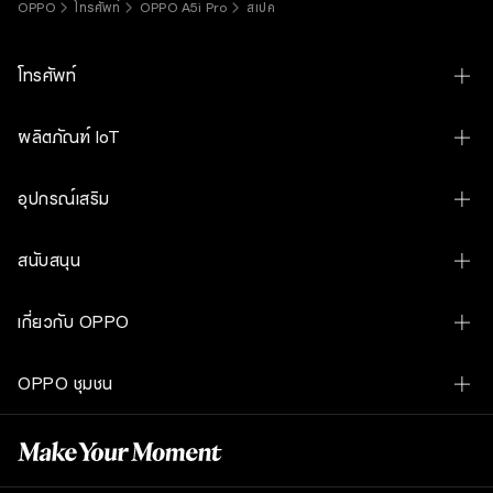
OPPO
โทรศัพท์
OPPO A5i Pro
สเปค
โทรศัพท์
OPPO Find N6
ผลิตภัณฑ์ IoT
OPPO Find X9 Ultra
OPPO Pad 5 Matte Display Edition
อุปกรณ์เสริม
OPPO Find X9s
OPPO Pad SE
OPPO Bubble
OPPO Find X9
สนับสนุน
OPPO Bubble
OPPO Find X9 Ultra Hasselblad Earth Explorer Kit
OPPO Find X9 Pro
Contact Us
OPPO Watch S
เกี่ยวกับ OPPO
OPPO SUPERVOOC 80W Power Adapter
OPPO Reno16 Pro 5G
ศูนย์บริการและการจองคิวซ่อม
OPPO Watch X3
เรื่องราวของเรา
OPPO Magnetic Cable USB-A to Type-C DL160 1M
OPPO Reno16 5G
OPPO ชุมชน
เช็คราคาอะไหล่
OPPO Watch X2 Mini
เทคโนโลยี
OPPO VOOC Cable USB-C to USB-C 8A DL149
OPPO Reno16 F 5G
OPPO ชุมชน
เช็คสถานะการรับประกัน
OPPO Enco Clip2 Open Earbuds
OPPO Apex Guard
OPPO USB-A To Type-C Cable 8A 1M DL129
OPPO Reno15 5G
อัปเดตซอฟต์แวร์
OPPO Enco Buds3