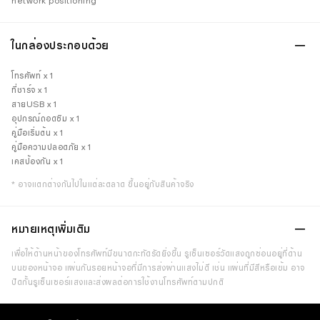
network positioning
ในกล่องประกอบด้วย
โทรศัพท์ x 1
ที่ชาร์จ x 1
สายUSB x 1
อุปกรณ์ถอดซิม x 1
คู่มือเริ่มต้น x 1
คู่มือความปลอดภัย x 1
เคสป้องกัน x 1
* อาจแตกต่างกันไปในแต่ละตลาด ขึ้นอยู่กับสินค้าจริง
หมายเหตุเพิ่มเติม
เพื่อให้ด้านหน้าของโทรศัพท์มีขนาดกะทัดรัดยิ่งขึ้น รูเซ็นเซอร์วัดแสงถูกซ่อนอยู่ที่ด้าน
บนของหน้าจอ แผ่นกันรอยหน้าจอที่มีการส่งผ่านแสงไม่ดี เช่น แผ่นที่มีสีหรือเข้ม อาจ
ปิดกั้นรูเซ็นเซอร์แสงและส่งผลต่อการใช้งานโทรศัพท์ตามปกติ