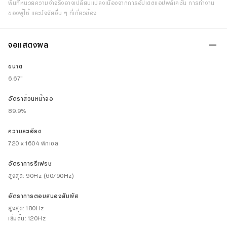
พื้นที่หน่วยความจำจริงอาจเปลี่ยนแปลงเนื่องจากการอัปเดตแอปพลิเคชัน การทำงาน
ของผู้ใช้ และปัจจัยอื่น ๆ ที่เกี่ยวข้อง
จอแสดงผล
ขนาด
6.67"
อัตราส่วนหน้าจอ
89.9%
ความละเอียด
720 x 1604 พิกเซล
อัตราการรีเฟรช
สูงสุด: 90Hz (60/90Hz)
อัตราการตอบสนองสัมผัส
สูงสุด: 180Hz
เริ่มต้น: 120Hz