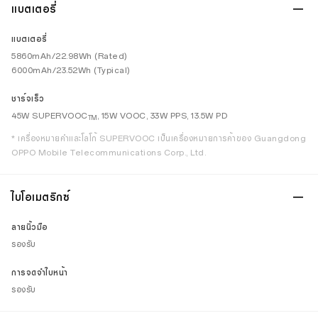
แบตเตอรี่
แบตเตอรี่
5860mAh/22.98Wh (Rated)
6000mAh/23.52Wh (Typical)
ชาร์จเร็ว
45W SUPERVOOC
, 15W VOOC, 33W PPS, 13.5W PD
TM
* เครื่องหมายคำและโลโก้ SUPERVOOC เป็นเครื่องหมายการค้าของ Guangdong
OPPO Mobile Telecommunications Corp., Ltd.
ไบโอเมตริกซ์
ลายนิ้วมือ
รองรับ
การจดจำใบหน้า
รองรับ