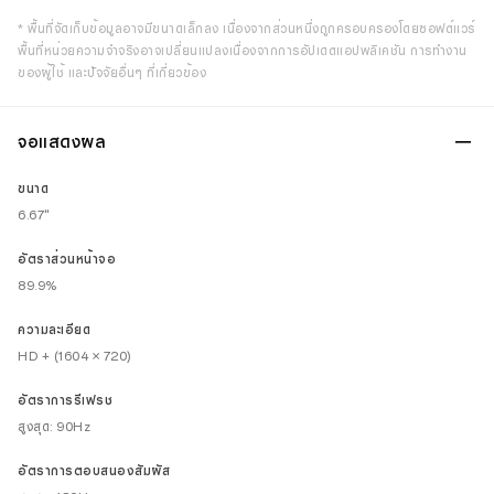
* พื้นที่จัดเก็บข้อมูลอาจมีขนาดเล็กลง เนื่องจากส่วนหนึ่งถูกครอบครองโดยซอฟต์แวร์
พื้นที่หน่วยความจำจริงอาจเปลี่ยนแปลงเนื่องจากการอัปเดตแอปพลิเคชัน การทำงาน
ของผู้ใช้ และปัจจัยอื่นๆ ที่เกี่ยวข้อง
จอแสดงผล
ขนาด
6.67"
อัตราส่วนหน้าจอ
89.9%
ความละเอียด
HD + (1604 × 720)
อัตราการรีเฟรช
สูงสุด: 90Hz
อัตราการตอบสนองสัมผัส