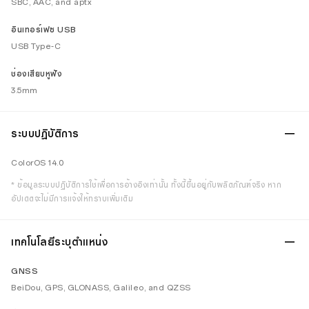
SBC, AAC, and aptx
อินเทอร์เฟซ USB
USB Type-C
ช่องเสียบหูฟัง
3.5mm
ระบบปฎิบัติการ
ColorOS 14.0
* ข้อมูลระบบปฏิบัติการใช้เพื่อการอ้างอิงเท่านั้น ทั้งนี้ขึ้นอยู่กับผลิตภัณฑ์จริง หาก
อัปเดตจะไม่มีการแจ้งให้ทราบเพิ่มเติม
เทคโนโลยีระบุตำแหน่ง
GNSS
BeiDou, GPS, GLONASS, Galileo, and QZSS