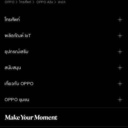
OPPO
โทรศัพท์
OPPO A3x
สเปค
โทรศัพท์
OPPO Find N6
ผลิตภัณฑ์ IoT
OPPO Find X9 Ultra
OPPO Pad 5 Matte Display Edition
อุปกรณ์เสริม
OPPO Find X9s
OPPO Pad SE
OPPO Bubble
OPPO Find X9
สนับสนุน
OPPO Bubble
OPPO Find X9 Ultra Hasselblad Earth Explorer Kit
OPPO Find X9 Pro
Contact Us
OPPO Watch S
เกี่ยวกับ OPPO
OPPO SUPERVOOC 80W Power Adapter
OPPO Reno16 Pro 5G
ศูนย์บริการและการจองคิวซ่อม
OPPO Watch X3
เรื่องราวของเรา
OPPO Magnetic Cable USB-A to Type-C DL160 1M
OPPO Reno16 5G
OPPO ชุมชน
เช็คราคาอะไหล่
OPPO Watch X2 Mini
เทคโนโลยี
OPPO VOOC Cable USB-C to USB-C 8A DL149
OPPO Reno16 F 5G
OPPO ชุมชน
เช็คสถานะการรับประกัน
OPPO Enco Clip2 Open Earbuds
OPPO Apex Guard
OPPO USB-A To Type-C Cable 8A 1M DL129
OPPO Reno15 5G
อัปเดตซอฟต์แวร์
OPPO Enco Buds3