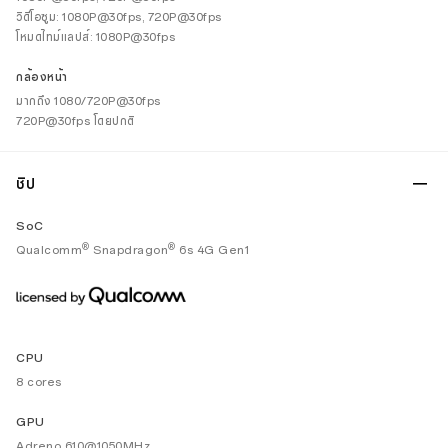
วิดีโอซูม: 1080P@30fps, 720P@30fps
โหมดไทม์แลปส์: 1080P@30fps
กล้องหน้า
มากถึง 1080/720P@30fps
720P@30fps โดยปกติ
ชิป
SoC
®
®
Qualcomm
Snapdragon
6s 4G Gen1
CPU
8 cores
GPU
Adreno 610@1050MHz