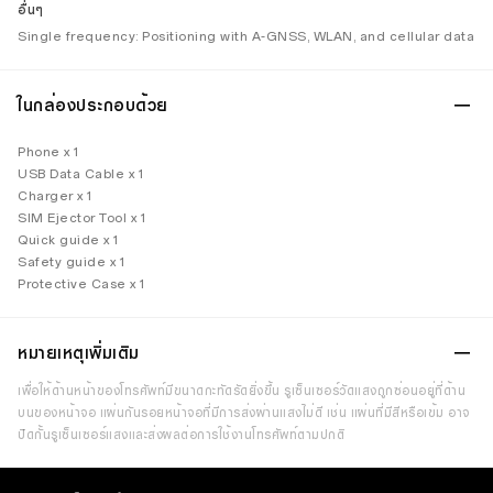
อื่นๆ
Single frequency: Positioning with A-GNSS, WLAN, and cellular data
ในกล่องประกอบด้วย
Phone x 1
USB Data Cable x 1
Charger x 1
SIM Ejector Tool x 1
Quick guide x 1
Safety guide x 1
Protective Case x 1
หมายเหตุเพิ่มเติม
เพื่อให้ด้านหน้าของโทรศัพท์มีขนาดกะทัดรัดยิ่งขึ้น รูเซ็นเซอร์วัดแสงถูกซ่อนอยู่ที่ด้าน
บนของหน้าจอ แผ่นกันรอยหน้าจอที่มีการส่งผ่านแสงไม่ดี เช่น แผ่นที่มีสีหรือเข้ม อาจ
ปิดกั้นรูเซ็นเซอร์แสงและส่งผลต่อการใช้งานโทรศัพท์ตามปกติ