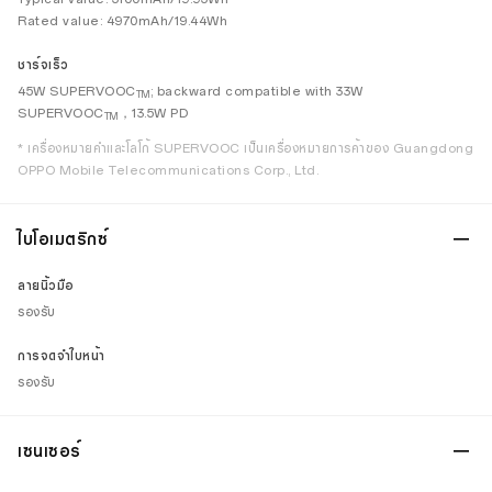
Rated value: 4970mAh/19.44Wh
ชาร์จเร็ว
45W SUPERVOOC
; backward compatible with 33W
TM
SUPERVOOC
，13.5W PD
TM
* เครื่องหมายคำและโลโก้ SUPERVOOC เป็นเครื่องหมายการค้าของ Guangdong
OPPO Mobile Telecommunications Corp., Ltd.
ไบโอเมตริกซ์
ลายนิ้วมือ
รองรับ
การจดจำใบหน้า
รองรับ
เซนเซอร์