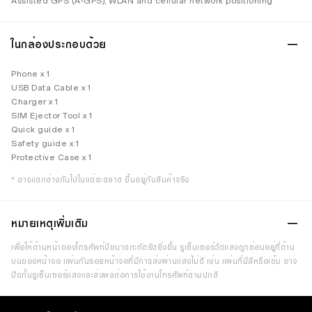
Assisted GPS (A-GPS); WLAN and cellular network positioning
ในกล่องประกอบด้วย
Phone x 1
USB Data Cable x 1
Charger x 1
SIM Ejector Tool x 1
Quick guide x 1
Safety guide x 1
Protective Case x 1
* อาจแตกต่างกันไปในแต่ละตลาด ขึ้นอยู่กับสินค้าจริง
หมายเหตุเพิ่มเติม
เพื่อให้ด้านหน้าของโทรศัพท์มีขนาดกะทัดรัดยิ่งขึ้น รูเซ็นเซอร์วัดแสงถูกซ่อนอยู่ที่ด้าน
บนของหน้าจอ แผ่นกันรอยหน้าจอที่มีการส่งผ่านแสงไม่ดี เช่น แผ่นที่มีสีหรือเข้ม อาจ
ปิดกั้นรูเซ็นเซอร์แสงและส่งผลต่อการใช้งานโทรศัพท์ตามปกติ