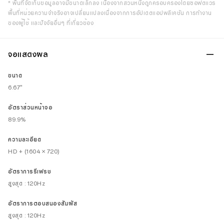
* พื้นที่จัดเก็บข้อมูลอาจมีขนาดเล็กลง เนื่องจากส่วนหนึ่งถูกครอบครองโดยซอฟต์แวร์
พื้นที่หน่วยความจำจริงอาจเปลี่ยนแปลงเนื่องจากการอัปเดตแอปพลิเคชัน การทำงาน
ของผู้ใช้ และปัจจัยอื่นๆ ที่เกี่ยวข้อง
จอแสดงผล
ขนาด
6.67"
อัตราส่วนหน้าจอ
89.9%
ความละเอียด
HD + (1604 × 720)
อัตราการรีเฟรช
สูงสุด : 120Hz
อัตราการตอบสนองสัมผัส
สูงสุด : 120Hz