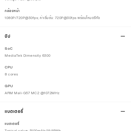
กล้องหน้า
1080P/720P@30fps; ค่าเริ่มต้น: 720P@30fps พร้อมโหมดรีทัช
ชิป
SoC
MediaTek Dimensity 6300
CPU
8 cores
GPU
ARM Mali-G57 MC2 @1072MHz
แบตเตอรี่
แบตเตอรี่
Typical value: 5100mAh/19.95Wh