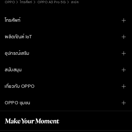
OPPO
โทรศัพท์
OPPO A3 Pro 5G
สเปค
โทรศัพท์
OPPO Find N6
ผลิตภัณฑ์ IoT
OPPO Find X9 Ultra
OPPO Pad 5 Matte Display Edition
อุปกรณ์เสริม
OPPO Find X9s
OPPO Pad SE
OPPO Bubble
OPPO Find X9
สนับสนุน
OPPO Bubble
OPPO Find X9 Ultra Hasselblad Earth Explorer Kit
OPPO Find X9 Pro
Contact Us
OPPO Watch S
เกี่ยวกับ OPPO
OPPO SUPERVOOC 80W Power Adapter
OPPO Reno16 Pro 5G
ศูนย์บริการและการจองคิวซ่อม
OPPO Watch X3
เรื่องราวของเรา
OPPO Magnetic Cable USB-A to Type-C DL160 1M
OPPO Reno16 5G
OPPO ชุมชน
เช็คราคาอะไหล่
OPPO Watch X2 Mini
เทคโนโลยี
OPPO VOOC Cable USB-C to USB-C 8A DL149
OPPO Reno16 F 5G
OPPO ชุมชน
เช็คสถานะการรับประกัน
OPPO Enco Clip2 Open Earbuds
OPPO Apex Guard
OPPO USB-A To Type-C Cable 8A 1M DL129
OPPO Reno15 5G
อัปเดตซอฟต์แวร์
OPPO Enco Buds3