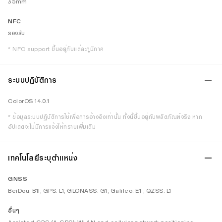
3.5mm
NFC
รองรับ
* NFC support ขึ้นอยู่กับแต่ละภูมิภาค
ระบบปฎิบัติการ
ColorOS 14.0.1
* ข้อมูลระบบปฏิบัติการใช้เพื่อการอ้างอิงเท่านั้น ทั้งนี้ขึ้นอยู่กับผลิตภัณฑ์จริง หาก
อัปเดตจะไม่มีการแจ้งให้ทราบเพิ่มเติม
เทคโนโลยีระบุตำแหน่ง
GNSS
BeiDou: B1I; GPS: L1; GLONASS: G1; Galileo: E1 ; QZSS: L1
อื่นๆ