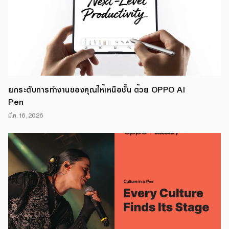
T-
POP
Campus
Tour
2025
เพื่อ
ร่วม
ผลัก
ดัน
วงการ
T-
POP
ยกระดับการทำงานของคุณให้เหนือชั้น ด้วย OPPO AI
ให้
เติบโต
Pen
อย่าง
สร้างสรรค์
มี.ค. 16, 2026
ผ่าน
การ
เดิน
สาย
สร้าง
ความ
สุข
ใน
6
มหาวิทยาลัย
4
ภูมิภาค
ทั่ว
ประเทศ
โดย
กิจกรรม