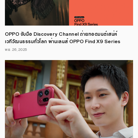
ครั้ง
นี้
ถือ
เป็น
อีก
หนึ่ง
เวที
ที่
OPPO จับมือ Discovery Channel ถ่ายทอดมนต์เสน่ห์
เปิด
โอกาส
เวทีวัฒนธรรมทั่วโลก ผ่านเลนส์ OPPO Find X9 Series
ให้
เหล่า
พ.ย. 26, 2025
ศิลปิน
T-
POP
และ
แฟน
คลับ
ได้
ใกล้
ชิด
กัน
มาก
ยิ่ง
ขึ้น
พร้อม
ส่ง
ต่อ
แรง
บันดาล
ใจ
ใน