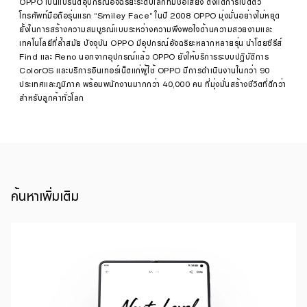
เคลื่อน
OPPO เป็นแบรนด์อุปกรณ์อัจฉริยะระดับโลกที่มีชื่อเสียง ตั้งแต่การเปิดตัว
พลัง
โทรศัพท์มือถือรุ่นแรก “Smiley Face” ในปี 2008 OPPO มุ่งมั่นอย่างไม่หยุด
สร้างสรรค์
ยั้งในการสร้างความสมบูรณ์แบบระหว่างความพึงพอใจด้านความสวยงามและ
ของ
คน
เทคโนโลยีที่ล้ำสมัย ปัจจุบัน OPPO มีอุปกรณ์อัจฉริยะหลากหลายรุ่น นำโดยซีรีส์
รุ่น
Find และ Reno นอกจากอุปกรณ์แล้ว OPPO ยังให้บริการระบบปฏิบัติการ
ใหม่
ทั่ว
เรื่อง
ColorOS และบริการอินเทอร์เน็ตแก่ผู้ใช้ OPPO มีการดำเนินงานในกว่า 90
ประเทศ
ราว
·
ประเทศและภูมิภาค พร้อมพนักงานมากกว่า 40,000 คน ที่มุ่งมั่นสร้างชีวิตที่ดีกว่า
สำหรับลูกค้าทั่วโลก
ก.ค.
ใน
17,
ฐานะ
2025
แบรนด์
ที่
เข้าใจ
และ
ให้
ความ
สำคัญ
ค้นหาเพิ่มเติม
กับ
พลัง
ของ
คน
รุ่น
ใหม่
OPPO
ร่วม
เป็น
ผู้
สนับสนุน
งาน