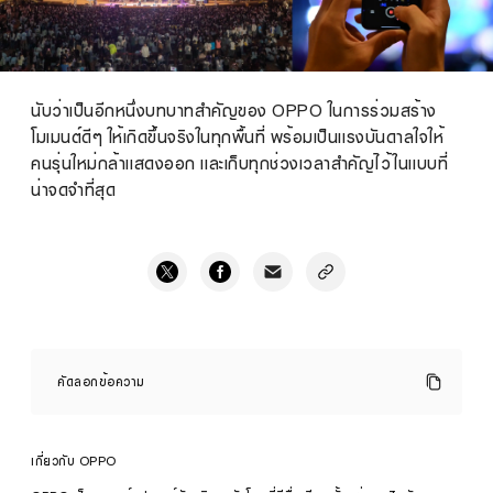
นับว่าเป็นอีกหนึ่งบทบาทสำคัญของ OPPO ในการร่วมสร้าง
โมเมนต์ดีๆ ให้เกิดขึ้นจริงในทุกพื้นที่ พร้อมเป็นแรงบันดาลใจให้
คนรุ่นใหม่กล้าแสดงออก และเก็บทุกช่วงเวลาสำคัญไว้ในแบบที่
น่าจดจำที่สุด
OPPO
ร่วม
คัดลอกข้อความ
สนับสนุน
T-
POP
Campus
Tour
เกี่ยวกับ OPPO
2025
ขับ