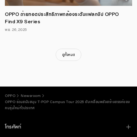
รูป
แบบ
ของ
OPPO ถ่ายทอดประสิทธิภาพกล้องระดับแฟลกชิป OPPO
ดนตรี
และ
Find X9 Series
ไลฟ์
สไตล์
พ.ย. 26, 2025
ที่
สะท้อน
ตัว
ตน
ของ
คน
ดูทั้งหมด
เจ
เนอ
เร
ชัน
ใหม่
โดย
OPPO
ได้
ร่วม
OPPO
Newsroom
ทัวร์
มา
OPPO ร่วมสนับสนุน T-POP Campus Tour 2025 ขับเคลื่อนพลังสร้างสรรค์ของ
แล้ว
คนรุ่นใหม่ทั่วประเทศ
3
มหาวิทยาลัย
ได้แก่
ม.หอการค้าไทย,
โทรศัพท์
ม.นเรศวร
และ
ม.ราชภัฏ