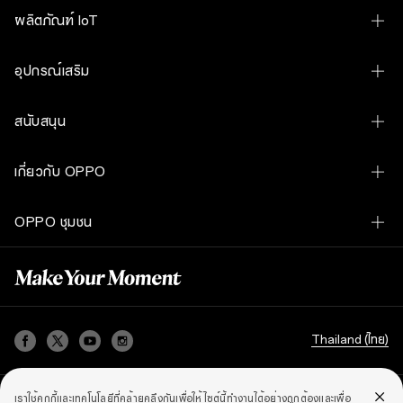
นครราชสีมา
OPPO Find N6
ผลิตภัณฑ์ IoT
และ
เตรียม
พบ
OPPO Find X9 Ultra
กับ
OPPO Pad 5 Matte Display Edition
อุปกรณ์เสริม
อีก
OPPO Find X9s
3
แห่ง
OPPO Pad SE
ใน
OPPO Bubble
OPPO Find X9
สนับสนุน
เร็ว
OPPO Bubble
ๆ
นี้
OPPO Find X9 Ultra Hasselblad Earth Explorer Kit
OPPO Find X9 Pro
ซึ่ง
Contact Us
OPPO Watch S
เกี่ยวกับ OPPO
แต่ละ
OPPO SUPERVOOC 80W Power Adapter
พื้นที่
OPPO Reno16 Pro 5G
ล้วน
ศูนย์บริการและการจองคิวซ่อม
OPPO Watch X3
สะท้อน
เรื่องราวของเรา
OPPO Magnetic Cable USB-A to Type-C DL160 1M
OPPO Reno16 5G
OPPO ชุมชน
ความ
เช็คราคาอะไหล่
ตั้งใจ
OPPO Watch X2 Mini
ของ
เทคโนโลยี
OPPO VOOC Cable USB-C to USB-C 8A DL149
OPPO Reno16 F 5G
แบรนด์
OPPO ชุมชน
เช็คสถานะการรับประกัน
OPPO Enco Clip2 Open Earbuds
ใน
OPPO Apex Guard
การ
OPPO USB-A To Type-C Cable 8A 1M DL129
OPPO Reno15 5G
เข้า
อัปเดตซอฟต์แวร์
OPPO Enco Buds3
ถึง
OPPO Find X9 Ultra Magnetic Protective Case
OPPO A6s 5G
ของ
กลุ่ม
FAQ
OPPO Enco Buds3 Pro
Thailand (ไทย)
เป้า
OPPO A6 Pro 5G
หมาย
Security Response Center
OPPO Enco Air5 Pro
อย่าง
แท้จริง
OPPO A6
ความเป็นส่วนตัว
ข้อตกลงในการใช้งาน
นโยบายคุกกี้
เราใช้คุกกี้และเทคโนโลยีที่คล้ายคลึงกันเพื่อให้ไซต์นี้ทำงานได้อย่างถูกต้องและเพื่อ
นโยบายการรับประกัน