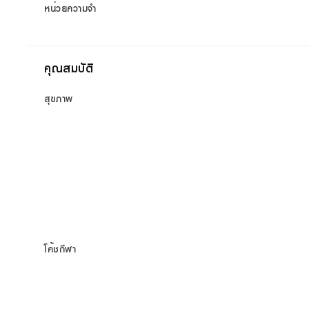
หน่วยความจำ
คุณสมบัติ
สุขภาพ
โค้ชกีฬา