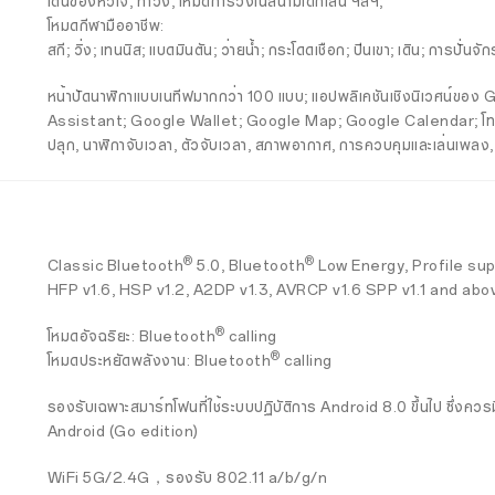
เต้นของหัวใจ, ท่าวิ่ง, โหมดการวิ่งในสนามเด็กเล่น ฯลฯ;
โหมดกีฬามืออาชีพ:
สกี; วิ่ง; เทนนิส; แบดมินตัน; ว่ายน้ำ; กระโดดเชือก; ปีนเขา; เดิน; การป
หน้าปัดนาฬิกาแบบเนทีฟมากกว่า 100 แบบ; แอปพลิเคชันเชิงนิเวศน์ของ
Assistant; Google Wallet; Google Map; Google Calendar; โทรศั
ปลุก, นาฬิกาจับเวลา, ตัวจับเวลา, สภาพอากาศ, การควบคุมและเล่นเพลง, ก
®
®
Classic Bluetooth
5.0, Bluetooth
Low Energy, Profile su
HFP v1.6, HSP v1.2, A2DP v1.3, AVRCP v1.6 SPP v1.1 and abo
®
โหมดอัจฉริยะ: Bluetooth
calling
®
โหมดประหยัดพลังงาน: Bluetooth
calling
รองรับเฉพาะสมาร์ทโฟนที่ใช้ระบบปฏิบัติการ Android 8.0 ขึ้นไป ซึ่งคว
Android (Go edition)
WiFi 5G/2.4G，รองรับ 802.11 a/b/g/n