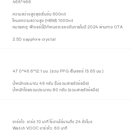
466*466
ความสว่างสูงสุดเริ่มต้น 600nit
โหมดความสว่างสูง (HBM) 1000nit
หมายเหตุ: ฟีเจอร์นี้มีกำหนดจะรองรับภายในปี 2024 ผ่านทาง OTA
2.5D sapphire crystal
47.0*46.6*12.1 มม. (รวม PPG เซ็นเซอร์ 13.65 มม.)
น้ำหนักประมาณ 49 กรัม (ไม่รวมสายรัดข้อมือ)
น้ำหนักโดยรวมประมาณ 80 กรัม (รวมสายรัดข้อมือ)
ชาร์จไว: ชาร์จ 10 นาที ใช้งานได้นานถึง 24 ชั่วโมง
Watch VOOC ชาร์จไว: 60 นาที