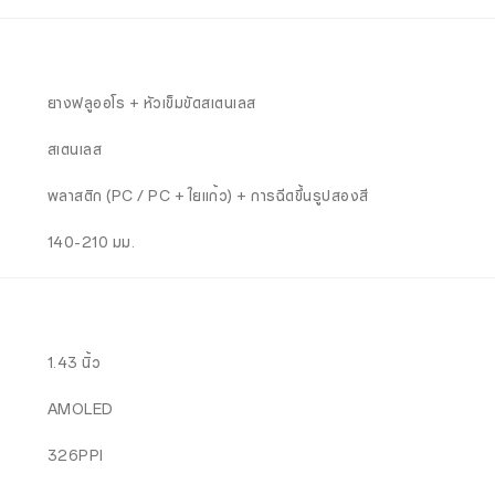
ยางฟลูออโร + หัวเข็มขัดสเตนเลส
สเตนเลส
พลาสติก (PC / PC + ใยแก้ว) + การฉีดขึ้นรูปสองสี
140-210 มม.
1.43 นิ้ว
AMOLED
326PPI