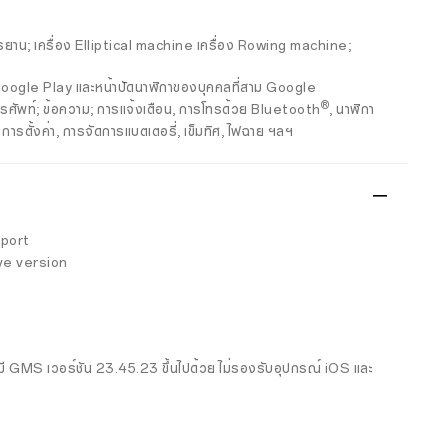
ั่นจักรยาน; เครื่อง Elliptical machine เครื่อง Rowing machine;
 Google Play และหน้าปัดนาฬิกาของบุคคลที่สาม Google
®
พท์; ข้อความ; การแจ้งเตือน, การโทรด้วย Bluetooth
, นาฬิกา
ารตั้งค่า, การจัดการแบตเตอรี่, เข็มทิศ, ไฟฉาย ฯลฯ
pport
ve version
รมี GMS เวอร์ชัน 23.45.23 ขึ้นไปด้วย ไม่รองรับอุปกรณ์ iOS และ