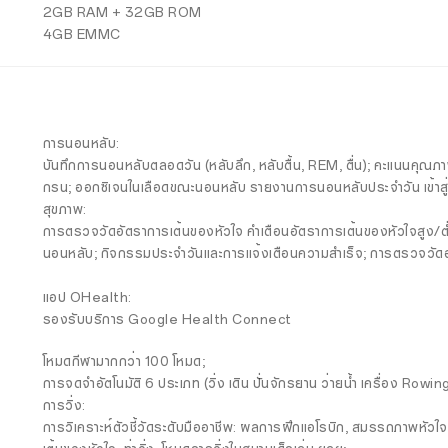
2GB RAM + 32GB ROM
4GB EMMC
การนอนหลับ:
บันทึกการนอนหลับตลอดวัน (หลับลึก, หลับตื้น, REM, ตื่น); คะแนนค
กรน; ออกซิเจนในเลือดขณะนอนหลับ รายงานการนอนหลับประจำวัน เข้าสู่
สุขภาพ:
การตรวจวัดอัตราการเต้นของหัวใจ คำเตือนอัตราการเต้นของหัวใจสูง/ต
นอนหลับ; กิจกรรมประจำวันและการแจ้งเตือนความสำเร็จ; การตรวจวัดอ
แอป OHealth:
รองรับบริการ Google Health Connect
โหมดกีฬามากกว่า 100 โหมด;
การจดจำอัตโนมัติ 6 ประเภท (วิ่ง เดิน ปั่นจักรยาน ว่ายน้ำ เครื่อง Row
การวิ่ง:
การวิเคราะห์ตัวชี้วัดระดับมืออาชีพ: ผลการฝึกแอโรบิก, สมรรถภาพหัวใ