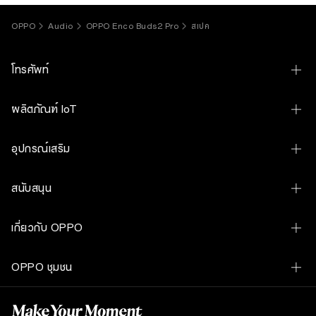
OPPO
Audio
OPPO Enco Buds2 Pro
สเปค
โทรศัพท์
OPPO Find N6
ผลิตภัณฑ์ IoT
OPPO Find X9 Ultra
OPPO Pad 5 Matte Display Edition
อุปกรณ์เสริม
OPPO Find X9s
OPPO Pad SE
OPPO Bubble
OPPO Find X9
สนับสนุน
OPPO Bubble
OPPO Find X9 Ultra Hasselblad Earth Explorer Kit
OPPO Find X9 Pro
Contact Us
OPPO Watch S
เกี่ยวกับ OPPO
OPPO SUPERVOOC 80W Power Adapter
OPPO Reno16 Pro 5G
ศูนย์บริการและการจองคิวซ่อม
OPPO Watch X3
เรื่องราวของเรา
OPPO Magnetic Cable USB-A to Type-C DL160 1M
OPPO Reno16 5G
OPPO ชุมชน
เช็คราคาอะไหล่
OPPO Watch X2 Mini
เทคโนโลยี
OPPO VOOC Cable USB-C to USB-C 8A DL149
OPPO Reno16 F 5G
OPPO ชุมชน
เช็คสถานะการรับประกัน
OPPO Enco Clip2 Open Earbuds
OPPO Apex Guard