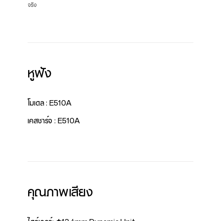
จริง
หูฟัง
โมเดล : E510A
เคสชาร์จ : E510A
คุณภาพเสียง