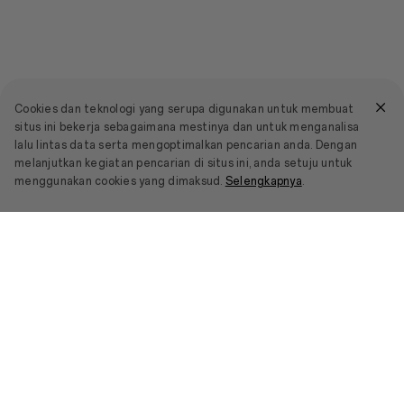
Cookies dan teknologi yang serupa digunakan untuk membuat
situs ini bekerja sebagaimana mestinya dan untuk menganalisa
lalu lintas data serta mengoptimalkan pencarian anda. Dengan
melanjutkan kegiatan pencarian di situs ini, anda setuju untuk
menggunakan cookies yang dimaksud.
Selengkapnya
.
Smartphone
OPPO Find X9 Ultra