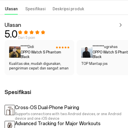
Ulasan
Spesifikasi
Deskripsi produk
Ulasan
5.0
Dari 5 poin
*****Didi
********ugrahas
OPPO Watch S Phantom
OPPO Watch S Phan
Black
Black
Kualitas oke, mudah digunakan,
TOP Mantap jos
pengiriman cepat dan sangat aman
Spesifikasi
Cross-OS Dual-Phone Pairing
Supports connections with two Android devices, or one Android
device and one iOS device
Advanced Tracking for Major Workouts