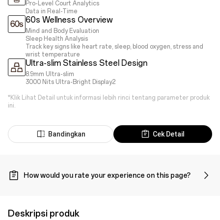
Pro-Level Court Analytics
Data in Real-Time
60s Wellness Overview
Mind and Body Evaluation
Sleep Health Analysis
Track key signs like heart rate, sleep, blood oxygen, stress and
wrist temperature
Ultra-slim Stainless Steel Design
8.9mm Ultra-slim
3000 Nits Ultra-Bright Display2
*Klik Lihat Detail untuk informasi lebih rinci tentang parameter produk
ini.
Bandingkan
Cek Detail
How would you rate your experience on this page?
Deskripsi produk