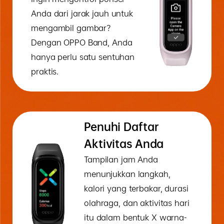
Anda dari jarak jauh untuk
mengambil gambar?
Dengan OPPO Band, Anda
hanya perlu satu sentuhan
praktis.
Penuhi Daftar
Aktivitas Anda
Tampilan jam Anda
menunjukkan langkah,
kalori yang terbakar, durasi
olahraga, dan aktivitas hari
itu dalam bentuk X warna-