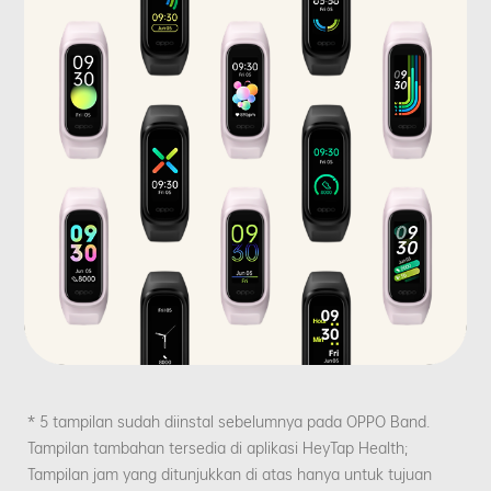
* 5 tampilan sudah diinstal sebelumnya pada OPPO Band.
Tampilan tambahan tersedia di aplikasi HeyTap Health;
Tampilan jam yang ditunjukkan di atas hanya untuk tujuan