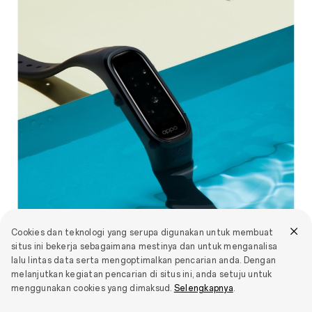
Cookies dan teknologi yang serupa digunakan untuk membuat
situs ini bekerja sebagaimana mestinya dan untuk menganalisa
lalu lintas data serta mengoptimalkan pencarian anda. Dengan
melanjutkan kegiatan pencarian di situs ini, anda setuju untuk
menggunakan cookies yang dimaksud.
Selengkapnya
.