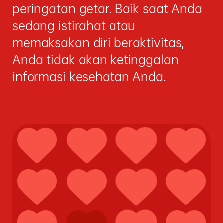
peringatan getar. Baik saat Anda
sedang istirahat atau
memaksakan diri beraktivitas,
Anda tidak akan ketinggalan
informasi kesehatan Anda.