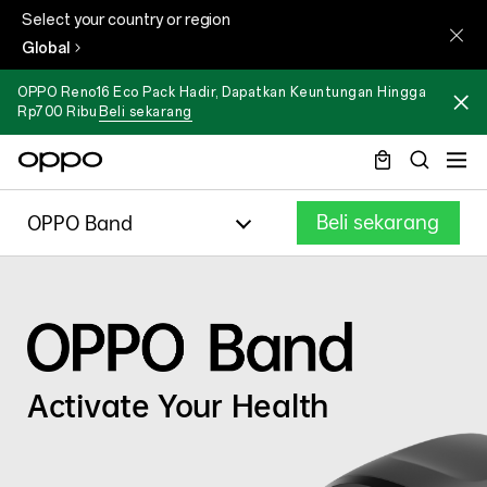
Select your country or region
Global
OPPO Reno16 Eco Pack Hadir, Dapatkan Keuntungan Hingga
Rp700 Ribu
Beli sekarang
Beli sekarang
OPPO Band
Activate Your Health