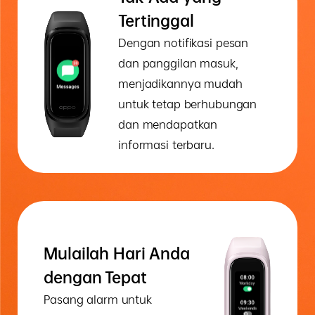
Tertinggal
Dengan notifikasi pesan
dan panggilan masuk,
menjadikannya mudah
untuk tetap berhubungan
dan mendapatkan
informasi terbaru.
Mulailah Hari Anda
dengan Tepat
Pasang alarm untuk