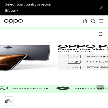
Select your country or region
Global
1/8