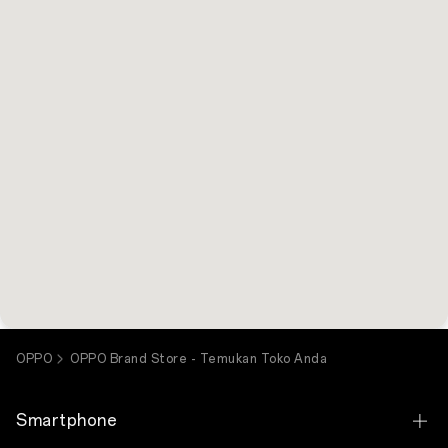
OPPO Brand Store
South Beach Corridor, Discovery Mall Bali, Jl. Kartika
Plaza, Kuta, Kec. Kuta, Kabupaten Badung, Bali 80361
081519813266
Jam Operasional:
Buka 10:00 - 22:00
Lihat peta toko
Lihat detail toko
4. OPPO Store - Big Mall Samarinda
OPPO Brand Store
Big Mall Samarinda lt. 2 no. 17
081223150792
Jam Operasional:
Buka 10:00 - 22:00
Lihat peta toko
Lihat detail toko
OPPO
OPPO Brand Store - Temukan Toko Anda
5. OPPO Store - Bandung Electronic Center 5
OPPO Brand Store
Smartphone
BEC 2 lantai LG blok AC-01 (gedung baru)