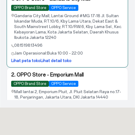
OPPO Brand Store
OPPO Service
Gandaria City Mall, Lantai Ground #MG 17-18 Jl. Sultan
Iskandar Muda, RT.10/6, Kby Lama Utara, Dekat East &
South Mainstreet Lobby, RT.10/RW.6, Kby. Lama Sel., Kec.
Kebayoran Lama, Kota Jakarta Selatan, Daerah Khusus
Ibukota Jakarta 12240
081519813496
Jam Operasional:
Buka 10:00 - 22:00
Lihat peta toko
Lihat detail toko
2. OPPO Store - Emporium Mall
OPPO Brand Store
OPPO Service
Mall lantai 2, Emporium Pluit, Jl. Pluit Selatan Raya no.17-
18, Penjaringan, Jakarta Utara, DKI Jakarta 14440
081519813026
Jam Operasional:
Buka 10:00 - 22:00
Lihat peta toko
Lihat detail toko
3. OPPO Store - Discovery Mall Bali