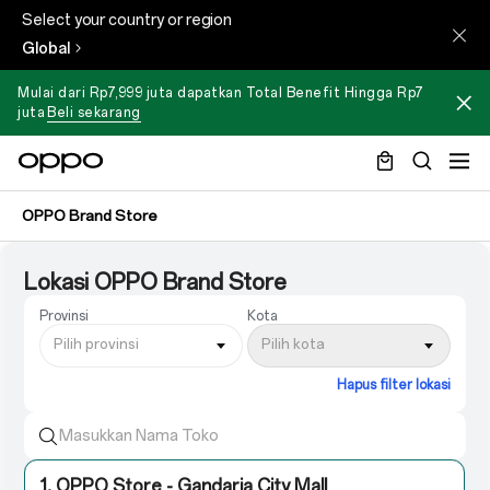
Select your country or region
Global
Mulai dari Rp7,999 juta dapatkan Total Benefit Hingga Rp7
juta
Beli sekarang
OPPO Brand Store
Lokasi OPPO Brand Store
Provinsi
Kota
Pilih provinsi
Pilih kota
Hapus filter lokasi
1. OPPO Store - Gandaria City Mall