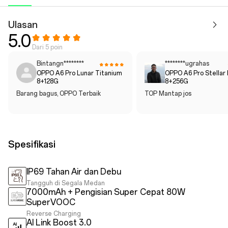
Ulasan
5.0
Dari 5 poin
Bintangn********
********ugrahas
OPPO A6 Pro Lunar Titanium
OPPO A6 Pro Stellar 
8+128G
8+256G
Barang bagus, OPPO Terbaik
TOP Mantap jos
Spesifikasi
IP69 Tahan Air dan Debu
Tangguh di Segala Medan
7000mAh + Pengisian Super Cepat 80W
SuperVOOC
Reverse Charging
AI Link Boost 3.0