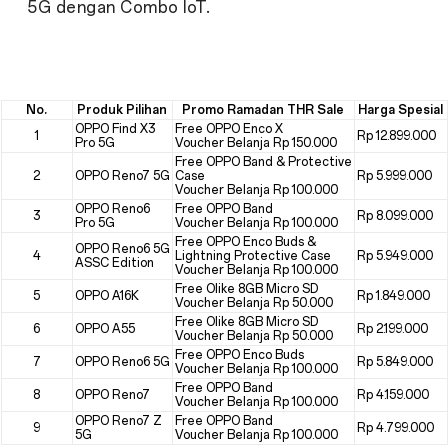
5G dengan Combo IoT.
No.
Produk Pilihan
Promo Ramadan THR Sale
Harga Spesial
OPPO Find X3
Free OPPO Enco X
1
Rp 12.899.000
Pro 5G
Voucher Belanja Rp 150.000
Free OPPO Band & Protective
2
OPPO Reno7 5G
Case
Rp 5.999.000
Voucher Belanja Rp 100.000
OPPO Reno6
Free OPPO Band
3
Rp 8.099.000
Pro 5G
Voucher Belanja Rp 100.000
Free OPPO Enco Buds &
OPPO Reno6 5G
4
Lightning Protective Case
Rp 5.949.000
ASSC Edition
Voucher Belanja Rp 100.000
Free Olike 8GB Micro SD
5
OPPO A16K
Rp 1.849.000
Voucher Belanja Rp 50.000
Free Olike 8GB Micro SD
6
OPPO A55
Rp 2.199.000
Voucher Belanja Rp 50.000
Free OPPO Enco Buds
7
OPPO Reno6 5G
Rp 5.849.000
Voucher Belanja Rp 100.000
Free OPPO Band
8
OPPO Reno7
Rp 4.159.000
Voucher Belanja Rp 100.000
OPPO Reno7 Z
Free OPPO Band
9
Rp 4.799.000
5G
Voucher Belanja Rp 100.000