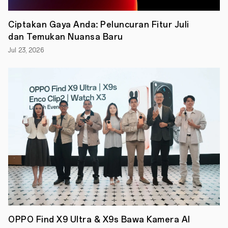
Adapun
keuntungan
eksklusif
Ciptakan Gaya Anda: Peluncuran Fitur Juli
itu
dan Temukan Nuansa Baru
berupa
diskon
Jul 23, 2026
spesial
hingga
Rp
1,5
Juta,
hadiah
gratis
OPPO
Band
dan
OPPO
Enco
Buds,
hingga
THR
Voucher
Belanja
di
MyOPPO
OPPO Find X9 Ultra & X9s Bawa Kamera AI
senilai