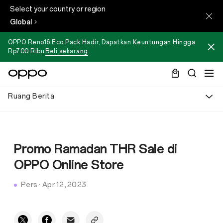
Select your country or region
Global
OPPO Reno16 Eco Pack Hadir, Dapatkan Keuntungan Hingga
Rp700 Ribu
Beli sekarang
Ruang Berita
Promo Ramadan THR Sale di
OPPO Online Store
Pers
·
Apr 12, 2023