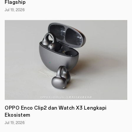
Rp
Flagship
3
Juta
Jul 19, 2026
dari
Bobobox,
A
Lux
Life
Beauty,
TOMORO
Coffee,
JINISO,
Ruangguru
dan
Skin+.
Selain
itu,
konsumen
juga
dapat
menikmati
keuntungan
OPPO Enco Clip2 dan Watch X3 Lengkapi
lainnya
Ekosistem
saat
berbelanja
Jul 19, 2026
di
OPPO