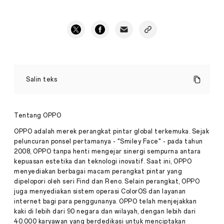
Promo
Ramadan
Salin teks
THR
Sale
di
OPPO
Tentang OPPO
Online
Pers
Store
OPPO adalah merek perangkat pintar global terkemuka. Sejak
·
Apr
peluncuran ponsel pertamanya - "Smiley Face" - pada tahun
12,
2008, OPPO tanpa henti mengejar sinergi sempurna antara
Dalam
2023
kepuasan estetika dan teknologi inovatif. Saat ini, OPPO
rangka
memeriahkan
menyediakan berbagai macam perangkat pintar yang
bulan
dipelopori oleh seri Find dan Reno. Selain perangkat, OPPO
Ramadan
juga menyediakan sistem operasi ColorOS dan layanan
2023,
internet bagi para penggunanya. OPPO telah menjejakkan
kini
kaki di lebih dari 90 negara dan wilayah, dengan lebih dari
OPPO
membagikan
40.000 karyawan yang berdedikasi untuk menciptakan