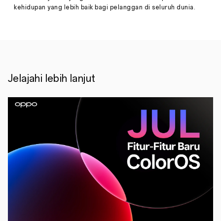
berbagai
kehidupan yang lebih baik bagi pelanggan di seluruh dunia.
keuntungan
eksklusif
di
Ramadan
THR
Sale
untuk
konsumen
Jelajahi lebih lanjut
yang
melakukan
pembelian
deretan
produk
terbaik
OPPO
di
OPPO
Online
Store
selama
periode
10-
30
April
2023.