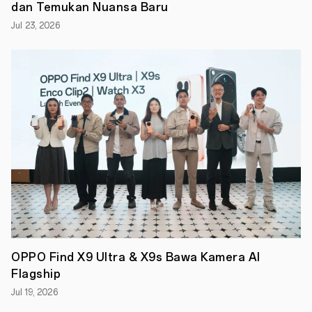
dan Temukan Nuansa Baru
secara
global.
Jul 23, 2026
Di
Indonesia,
Kampanye
Inspiration
Ahead
ditampilkan
dalam
instalasi
terbaru
di
OPPO
Gallery
–
Plaza
Indonesia
mulai
20
Juni
2022.
OPPO Find X9 Ultra & X9s Bawa Kamera AI
Tidak
hanya
Flagship
itu,
dukungan
Jul 19, 2026
terhadap