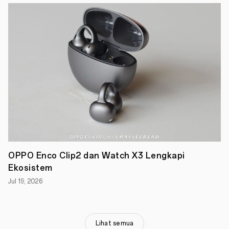
Wimbledon
juga
ditampilkan
dalam
OPPO
Find
X5
Pro
5G
Wimbledon
Special
Edition
yang
layak
dikoleksi
oleh
semua
fans
OPPO Enco Clip2 dan Watch X3 Lengkapi
tenis
Ekosistem
di
Indonesia.
Jul 19, 2026
Wimbledon
Championship
tahun
ini
diadakan
Lihat semua