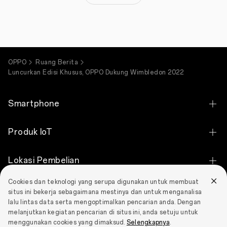
di
Inggris
pada
27
Juni
–
10
Juli
OPPO
Ruang Berita
2022.
Luncurkan Edisi Khusus, OPPO Dukung Wimbledon 2022
Dukungan
terhadap
Wimbledon
Smartphone
Championship
2022
ini
OPPO Find X9 Ultra
merupakan
Produk IoT
bagian
dari
OPPO Find X9s
misi
OPPO Bubble
Lokasi Pembelian
OPPO
OPPO Find X9 Pro
untuk
OPPO Pad SE
terus
Cookies dan teknologi yang serupa digunakan untuk membuat
E-commerce
OPPO Find X9
Dukungan
terhubung
situs ini bekerja sebagaimana mestinya dan untuk menganalisa
OPPO Pad 3 Matte Display Edition
dengan
lalu lintas data serta mengoptimalkan pencarian anda. Dengan
Retail
OPPO Find N5
generasi
melanjutkan kegiatan pencarian di situs ini, anda setuju untuk
Hubungi Kami
OPPO Pad Neo
penggemar
Tentang OPPO
menggunakan cookies yang dimaksud.
Selengkapnya
.
Corporate & Employee Purchase Program
olahraga
OPPO Reno16 Pro 5G