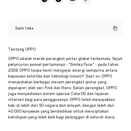
Luncurkan
Edisi
Salin teks
Khusus,
OPPO
Dukung
Wimbledon
Tentang OPPO
Pers
2022
·
Jun
OPPO adalah merek perangkat pintar global terkemuka. Sejak
22,
peluncuran ponsel pertamanya - "Smiley Face" - pada tahun
22
2008, OPPO tanpa henti mengejar sinergi sempurna antara
2022
Juni
kepuasan estetika dan teknologi inovatif. Saat ini, OPPO
2022,
Jakarta
menyediakan berbagai macam perangkat pintar yang
–
dipelopori oleh seri Find dan Reno. Selain perangkat, OPPO
Dalam
juga menyediakan sistem operasi ColorOS dan layanan
rangka
internet bagi para penggunanya. OPPO telah menjejakkan
merayakan
kaki di lebih dari 90 negara dan wilayah, dengan lebih dari
100
tahun
40.000 karyawan yang berdedikasi untuk menciptakan
Wimbledon
kehidupan yang lebih baik bagi pelanggan di seluruh dunia.
Centre
Court