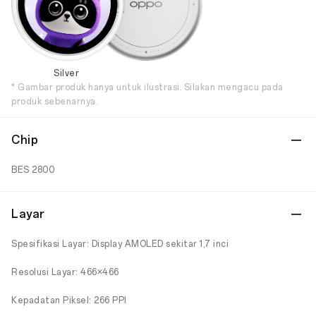
Silver
* Gambar produk hanya untuk ilustrasi. Silakan mengacu pada
produk sebenarnya.
Chip
BES 2800
Layar
Spesifikasi Layar: Display AMOLED sekitar 1,7 inci
Resolusi Layar: 466×466
Kepadatan Piksel: 266 PPI