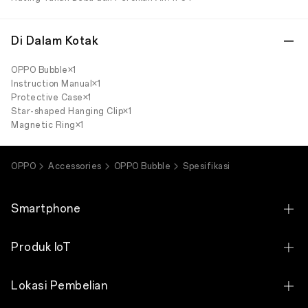
Di Dalam Kotak
OPPO Bubble×1
Instruction Manual×1
Protective Case×1
Star-shaped Hanging Clip×1
Magnetic Ring×1
OPPO
Accessories
OPPO Bubble
Spesifikasi
Smartphone
OPPO Find X9 Ultra
Produk IoT
OPPO Find X9s
OPPO Bubble
Lokasi Pembelian
OPPO Find X9 Pro
OPPO Pad SE