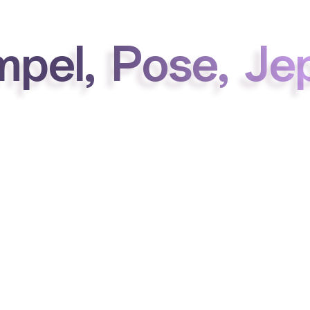
m
p
e
l
,
P
o
s
e
,
J
e