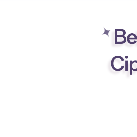
B
C
i