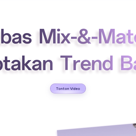
e
b
a
s
M
i
x
-
&
-
M
a
t
p
t
a
k
a
n
T
r
e
n
d
B
Tonton Video