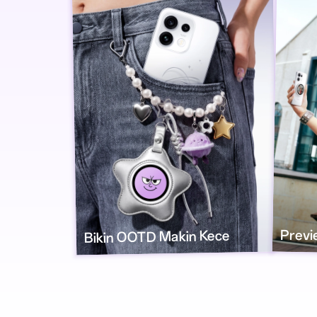
Previ
OOTD Makin Kece
Bikin