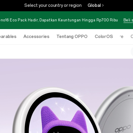
Select your country or region
Global
no16 Eco Pack Hadir, Dapatkan Keuntungan Hingga Rp700 Ribu
Beli
arables
Accessories
Tentang OPPO
ColorOS
Online Store
O