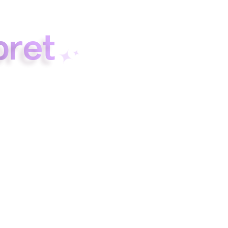
p
r
e
t