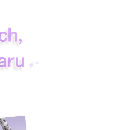
c
h
,
a
r
u