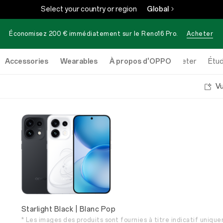
Select your country or region
Global
Économisez 200 € immédiatement sur le
Reno16 Pro
.
Acheter
Accessories
Wearables
À propos d'OPPO
Acheter
Étud
V
Starlight Black | Blanc Pop
* Les images des produits sont fournies à titre indicatif unique