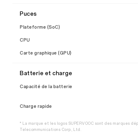
Puces
Plateforme (SoC)
CPU
Carte graphique (GPU)
Batterie et charge
Capacité de la batterie
Charge rapide
* La marque et les logos SUPERVOOC sont des marques dé
Telecommunications Corp., Ltd.