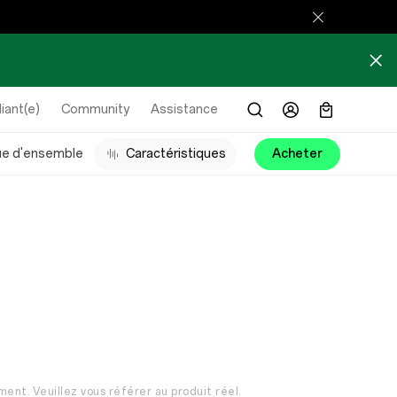
iant(e)
Community
Assistance
ue d'ensemble
Caractéristiques
Acheter
ment. Veuillez vous référer au produit réel.