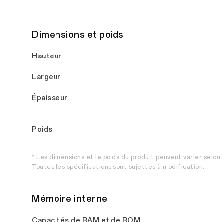
Dimensions et poids
Hauteur
Largeur
Épaisseur
Poids
* Les dimensions et le poids du produit peuvent varier selon 
Toutes les spécifications sont sujettes à modification.
Mémoire interne
Capacités de RAM et de ROM