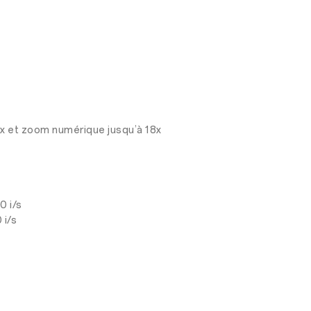
5x et zoom numérique jusqu’à 18x
0 i/s
 i/s