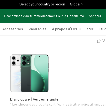
Select your country or region
Global
Économisez 200 € immédiatement sur le
Reno16 Pro
.
Acheter
Accessories
Wearables
À propos d'OPPO
Acheter
Étud
V
Blanc opale | Vert émeraude
* Les photos des produits sont fournies à titre indicatif unique