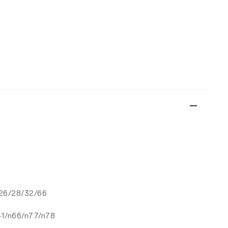
/26/28/32/66
41/n66/n77/n78