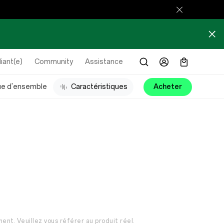
iant(e)
Community
Assistance
ue d'ensemble
Caractéristiques
Acheter
ment. Veuillez vous référer au produit réel.