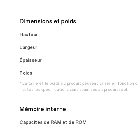
Dimensions et poids
Hauteur
Largeur
Épaisseur
Poids
* La taille et le poids du produit peuvent varier en fonction
Toutes les spécifications sont soumises au produit réel.
Mémoire interne
Capacités de RAM et de ROM