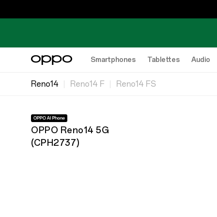
Smartphones
Tablettes
Audio
Reno14
Reno14 F
Reno14 FS
OPPO Reno14 5G
(
CPH2737
)