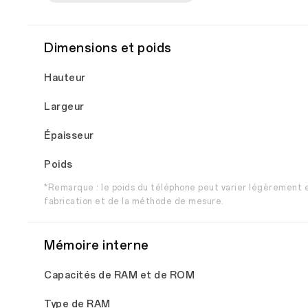
Dimensions et poids
Hauteur
Largeur
Épaisseur
Poids
*Remarque : le poids du téléphone peut varier légèrement e
fabrication et de la méthode de mesure.
Mémoire interne
Capacités de RAM et de ROM
Type de RAM