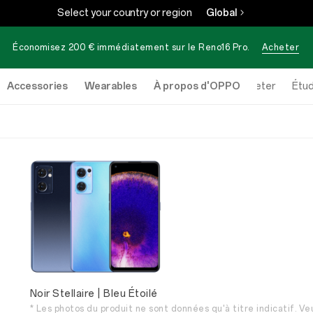
Select your country or region
Global
Économisez 200 € immédiatement sur le
Reno16 Pro
.
Acheter
Accessories
Wearables
À propos d'OPPO
Acheter
Étud
Noir Stellaire | Bleu Étoilé
* Les photos du produit ne sont données qu'à titre indicatif. Veu