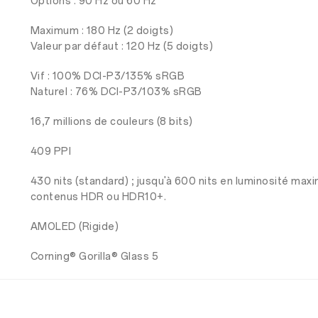
Options : 90 Hz ou 60 Hz
Maximum : 180 Hz (2 doigts)
Valeur par défaut : 120 Hz (5 doigts)
Vif : 100% DCI-P3/135% sRGB
Naturel : 76% DCI-P3/103% sRGB
16,7 millions de couleurs (8 bits)
409 PPI
430 nits (standard) ; jusqu'à 600 nits en luminosité maxi
contenus HDR ou HDR10+.
AMOLED (Rigide)
Corning® Gorilla® Glass 5