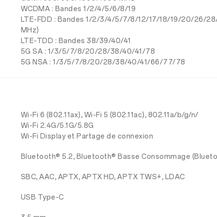
WCDMA : Bandes 1/2/4/5/6/8/19
LTE-FDD : Bandes 1/2/3/4/5/7/8/12/17/18/19/20/26/28/
MHz)
LTE-TDD : Bandes 38/39/40/41
5G SA : 1/3/5/7/8/20/28/38/40/41/78
5G NSA : 1/3/5/7/8/20/28/38/40/41/66/77/78
Wi-Fi 6 (802.11ax), Wi-Fi 5 (802.11ac), 802.11a/b/g/n/
Wi-Fi 2.4G/5.1G/5.8G
Wi-Fi Display et Partage de connexion
Bluetooth® 5.2, Bluetooth® Basse Consommage (Bluet
SBC, AAC, APTX, APTX HD, APTX TWS+, LDAC
USB Type-C