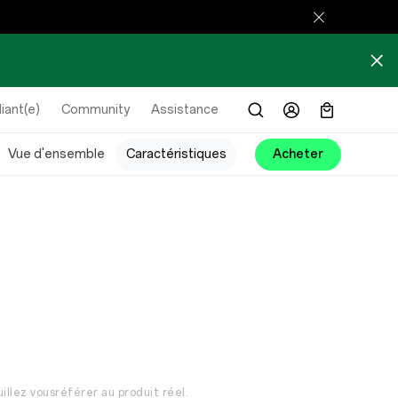
iant(e)
Community
Assistance
Vue d'ensemble
Caractéristiques
Acheter
illez vousréférer au produit réel.