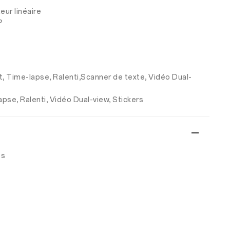
eur linéaire
P
it, Time-lapse, Ralenti,Scanner de texte, Vidéo Dual-
apse, Ralenti, Vidéo Dual-view, Stickers
ps