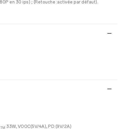
80P en 30 ips) ; (Retouche :activée par défaut).
C
33W, VOOC(5V/4A), PD (9V/2A)
TM