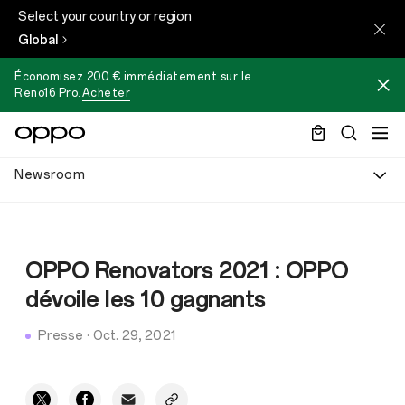
Select your country or region
Global
Économisez 200 € immédiatement sur le
Reno16 Pro
.
Acheter
Newsroom
OPPO Renovators 2021 : OPPO
dévoile les 10 gagnants
Presse
·
Oct. 29, 2021