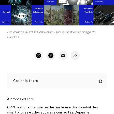
Les œuvres d'OPPO Renovators 2021 au festival du design de
Londres
OPPO
Renovators
Copier le texte
2021
:
OPPO
dévoile
À propos d'OPPO
les
10
OPPO est une marque leader sur le marché mondial des
Presse
gagnants
smartphones et des appareils connectés. Depuis le