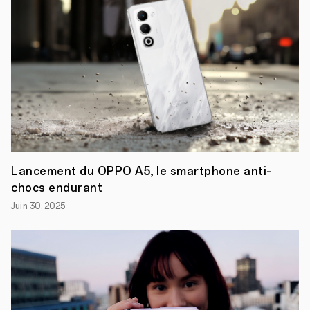
22
septembre
2021,
Paris
–
OPPO,
marque
leader
sur
le
marché
des
objets
connectés,
Lancement du OPPO A5, le smartphone anti-
vient
de
chocs endurant
dévoiler
Juin 30, 2025
les
10
gagnants
de
son
projet
« OPPO
Renovators
2021