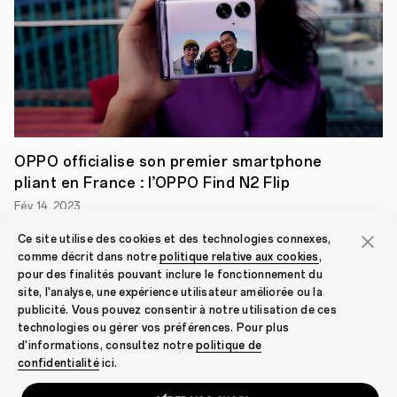
Emerging
Artists »
parmi
un
total
de
3
345
participations.
Les
œuvres
OPPO officialise son premier smartphone
d'art
pliant en France : l’OPPO Find N2 Flip
sélectionnées
seront
Fév. 14, 2023
exceptionnellement
exposées
Ce site utilise des cookies et des technologies connexes,
pendant
comme décrit dans notre
politique relative aux cookies
,
l’édition
pour des finalités pouvant inclure le fonctionnement du
2021
du
site, l'analyse, une expérience utilisateur améliorée ou la
festival
publicité. Vous pouvez consentir à notre utilisation de ces
du
technologies ou gérer vos préférences. Pour plus
design
d'informations, consultez notre
politique de
de
confidentialité
ici.
Londres,
où