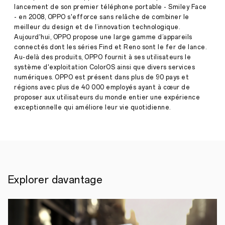
·
Oct.
lancement de son premier téléphone portable - Smiley Face
29,
- en 2008, OPPO s'efforce sans relâche de combiner le
Les
2021
œuvres
meilleur du design et de l’innovation technologique.
sélectionnées,
Aujourd'hui, OPPO propose une large gamme d’appareils
actuellement
connectés dont les séries Find et Reno sont le fer de lance.
exposées
Au-delà des produits, OPPO fournit à ses utilisateurs le
au
ème
système d'exploitation ColorOS ainsi que divers services
19
festival
numériques. OPPO est présent dans plus de 90 pays et
du
régions avec plus de 40 000 employés ayant à cœur de
design
proposer aux utilisateurs du monde entier une expérience
à
exceptionnelle qui améliore leur vie quotidienne.
Londres,
mettent
en
lumière
la
créativité
et
les
Explorer davantage
concepts
uniques
des
artistes
du
projet.