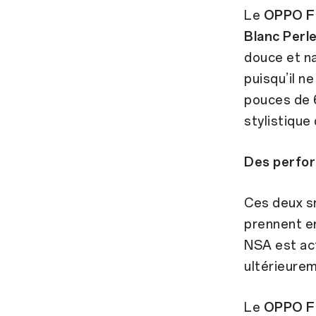
Le
OPPO Fi
Blanc Perl
douce et n
puisqu’il ne
pouces de 6
stylistique
Des perfor
Ces deux s
prennent en
NSA est act
ultérieurem
Le
OPPO F