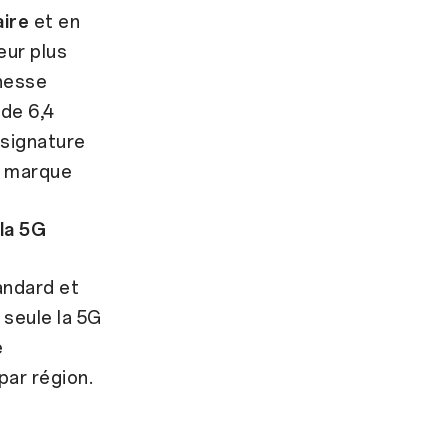
aire
et en
eur plus
inesse
de 6,4
 signature
a marque
la 5G
andard et
 seule la 5G
e
par région.