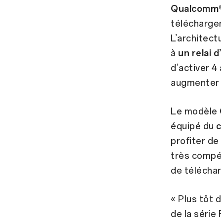
Qualcomm®
téléchargem
L’architect
à
un relai 
d’activer 4
augmenter l
Le modèle
équipé du
profiter de
très compét
de télécha
« Plus tôt 
de la série