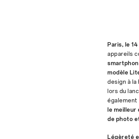
Paris, le 1
appareils c
smartphone
modèle Lit
design à la
lors du la
également a
le meilleur
de photo e
Légèreté et