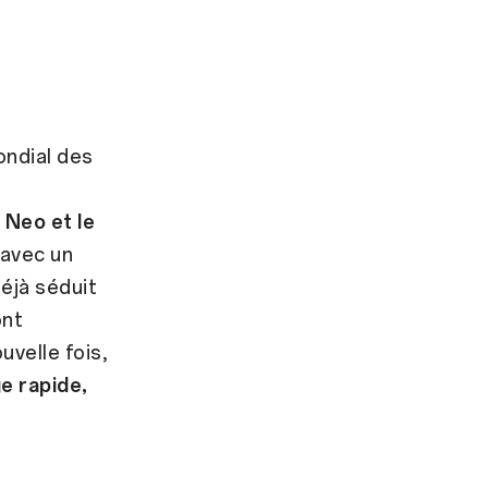
ndial des
 Neo et le
 avec un
éjà séduit
ont
velle fois,
e rapide,
n