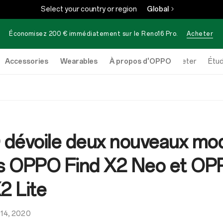
Select your country or region
Global
Économisez 200 € immédiatement sur le
Reno16 Pro
.
Acheter
Accessories
Wearables
À propos d'OPPO
Acheter
Étud
dévoile deux nouveaux mo
es OPPO Find X2 Neo et O
2 Lite
 14, 2020