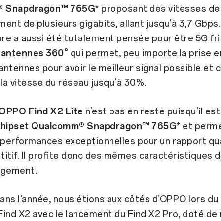
 Snapdragon™ 765G*
proposant des vitesses de
ent de plusieurs gigabits, allant jusqu'à 3,7 Gbps.
ure a aussi été totalement pensée pour être 5G fr
d’antennes 360°
qui permet, peu importe la prise e
 antennes pour avoir le meilleur signal possible et 
a vitesse du réseau jusqu’à 30%.
OPPO Find X2 Lite
n’est pas en reste puisqu’il es
chipset Qualcomm® Snapdragon™ 765G*
et perme
 performances exceptionnelles pour un rapport qua
itif. Il profite donc des mêmes caractéristiques 
rgement.
dans l'année, nous étions aux côtés d’OPPO lors d
 Find X2 avec le lancement du Find X2 Pro, doté de