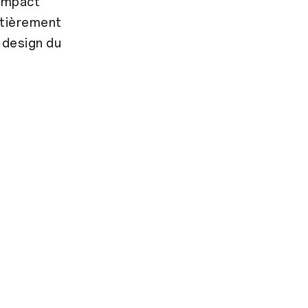
'impact
ntièrement
t design du