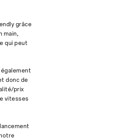
iendly grâce
n main,
ce qui peut
t également
t donc de
lité/prix
de vitesses
u lancement
 notre