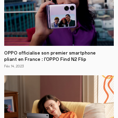
premier
processeur,
MariSilicon
X,
et
les
lunettes
de
réalité
augmentée
OPPO
Air
OPPO officialise son premier smartphone
Glass.
pliant en France : l’OPPO Find N2 Flip
Deux
nouvelles
Fév. 14, 2023
innovations
technologiques
de
pointe,
l’une
rend
possible
le
traitement
RAW
sans