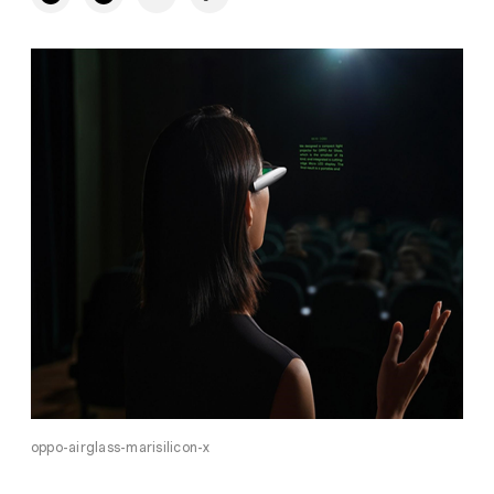
oppo-airglass-marisilicon-x