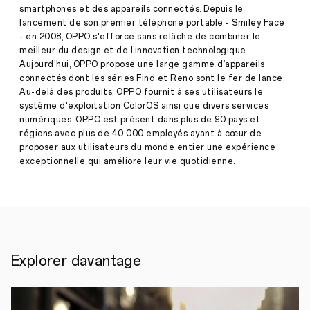
·
Fév.
smartphones et des appareils connectés. Depuis le
08,
lancement de son premier téléphone portable - Smiley Face
●
2022
- en 2008, OPPO s'efforce sans relâche de combiner le
MariSilicon
X,
meilleur du design et de l’innovation technologique.
le
Aujourd'hui, OPPO propose une large gamme d’appareils
premier
connectés dont les séries Find et Reno sont le fer de lance.
processeur
Au-delà des produits, OPPO fournit à ses utilisateurs le
OPPO
système d'exploitation ColorOS ainsi que divers services
●
numériques. OPPO est présent dans plus de 90 pays et
OPPO
régions avec plus de 40 000 employés ayant à cœur de
Air
proposer aux utilisateurs du monde entier une expérience
Glass,
exceptionnelle qui améliore leur vie quotidienne.
les
lunette
de
réalitée
augmentée
A
Paris,
le
Explorer davantage
14
décembre
2021
–
OPPO,