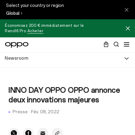
Select your country or region
Global
Économisez 200 € immédiatement sur le
Reno16 Pro
.
Acheter
Newsroom
INNO DAY OPPO OPPO annonce
deux innovations majeures
Presse
·
Fév. 08, 2022