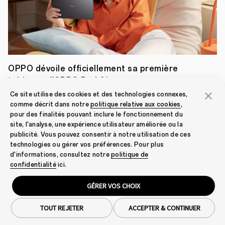
perte
afin
de
permettre
de
prendre
des
vidéos
OPPO dévoile officiellement sa première
4K
d’une
tablette : l’OPPO Pad Air
qualité
Nov. 29, 2022
Ce site utilise des cookies et des technologies connexes,
saisissante
et
comme décrit dans notre
politique relative aux cookies
,
l’autre
pour des finalités pouvant inclure le fonctionnement du
est
site, l'analyse, une expérience utilisateur améliorée ou la
capable
publicité. Vous pouvez consentir à notre utilisation de ces
Voir tout
de
technologies ou gérer vos préférences. Pour plus
prendre
en
d'informations, consultez notre
politique de
charge
confidentialité
ici.
jusqu’à
4
GÉRER VOS CHOIX
interactions
différentes
avec
TOUT REJETER
ACCEPTER & CONTINUER
Smartphones
l'utilisateur
: