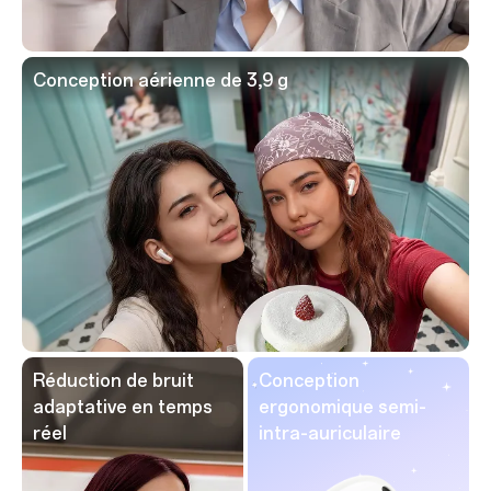
Conception aérienne de 3,9 g
Réduction de bruit
Conception
adaptative
en temps
ergonomique
semi-
réel
intra-auriculaire