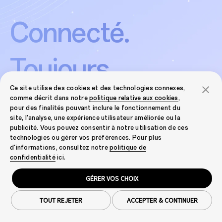
Connecté.
Toujours.
Ce site utilise des cookies et des technologies connexes,
comme décrit dans notre
politique relative aux cookies
,
pour des finalités pouvant inclure le fonctionnement du
site, l'analyse, une expérience utilisateur améliorée ou la
publicité. Vous pouvez consentir à notre utilisation de ces
technologies ou gérer vos préférences. Pour plus
Entrez directement dans l'arène
d'informations, consultez notre
politique de
confidentialité
ici.
Audio gaming
GÉRER VOS CHOIX
ultra-faible latence
TOUT REJETER
ACCEPTER & CONTINUER
Avec une latence ultra-faible de l'ordre de la