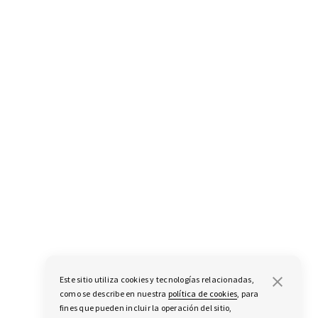
Este sitio utiliza cookies y tecnologías relacionadas,
como se describe en nuestra
política de cookies
, para
fines que pueden incluir la operación del sitio,